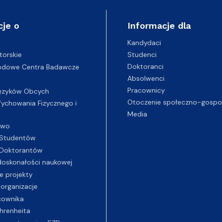
cje o
Informacje dla
Kandydaci
Studenci
torskie
Doktoranci
odowe Centra Badawcze
Absolwenci
Pracownicy
ęzyków Obcych
Otoczenie społeczno-gospo
chowania Fizycznego i
Media
two
Studentów
Doktorantów
oskonałości naukowej
e projekty
 organizacje
cownika
hrenheita