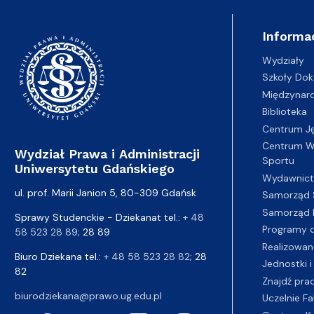
Informa
Wydziały
Szkoły Dok
Międzynar
Biblioteka
Centrum J
Centrum Wy
Wydział Prawa i Administracji
Sportu
Uniwersytetu Gdańskiego
Wydawnic
ul. prof. Marii Janion 5, 80-309 Gdańsk
Samorząd 
Samorząd 
Sprawy Studenckie - Dziekanat tel.:
+ 48
Programy d
58 523 28 89
; 28 89
Realizowan
Biuro Dziekana tel.:
+ 48 58 523 28 82
; 28
Jednostki i
82
Znajdź pra
biurodziekana@prawo.ug.edu.pl
Uczelnie Fa