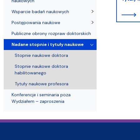
naukowych
Struktura Wydziału
Proces rekrutacyjny
Postępowania naukowe
Mentoring radców prawnych
Nostryfikac
Wsparcie badań naukowych
Postępowania naukowe
Publiczne obrony rozpraw doktorskich
Nadane stopnie i tytuły naukowe
Stopnie naukowe doktora
Stopnie naukowe doktora
habilitowanego
Tytuły naukowe profesora
Konferencje i seminaria poza
Wydziałem – zaproszenia