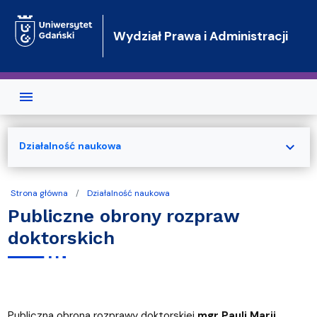
Przejdź do treści
Wydział Prawa i Administracji
expand_more
Działalność naukowa
Strona główna
Działalność naukowa
Publiczne obrony rozpraw
doktorskich
Publiczna obrona rozprawy doktorskiej
mgr
Pauli Marii