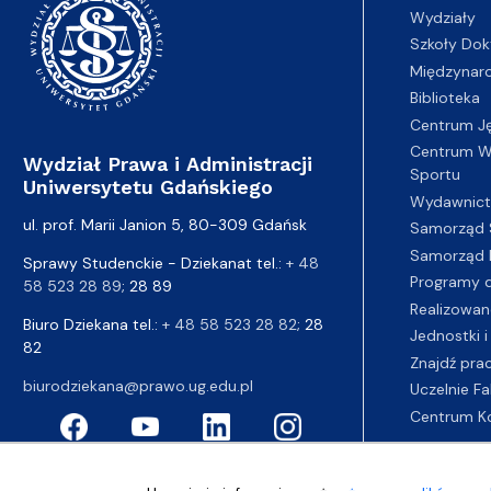
Wydziały
Szkoły Dok
Międzynar
Biblioteka
Centrum J
Centrum Wy
Wydział Prawa i Administracji
Sportu
Uniwersytetu Gdańskiego
Wydawnic
ul. prof. Marii Janion 5, 80-309 Gdańsk
Samorząd 
Samorząd 
Sprawy Studenckie - Dziekanat tel.:
+ 48
Programy d
58 523 28 89
; 28 89
Realizowan
Biuro Dziekana tel.:
+ 48 58 523 28 82
; 28
Jednostki i
82
Znajdź pra
biurodziekana@prawo.ug.edu.pl
Uczelnie Fa
Centrum K