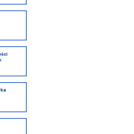
ści
w
yka