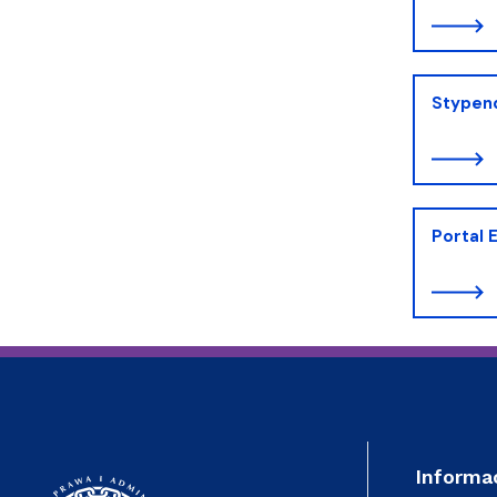
Stypend
Portal 
Informa