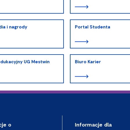
ia i nagrody
Portal Studenta
Edukacyjny UG Mestwin
Biuro Karier
cje o
Informacje dla