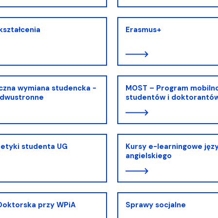
kształcenia
Erasmus+
czna wymiana studencka -
MOST – Program mobilno
dwustronne
studentów i doktorantó
etyki studenta UG
Kursy e-learningowe jęz
angielskiego
Doktorska przy WPiA
Sprawy socjalne