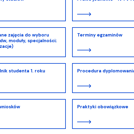
ja dyplomów
Jakość kształcenia
ne zajęcia do wyboru
Terminy egzaminów
dw, moduły, specjalności;
izacje)
nik studenta 1. roku
Procedura dyplomowani
wniosków
Praktyki obowiązkowe