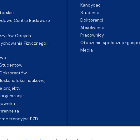
Kandydaci
Studenci
torskie
Doktoranci
odowe Centra Badawcze
Absolwenci
Pracownicy
ęzyków Obcych
Otoczenie społeczno-gospo
chowania Fizycznego i
Media
two
Studentów
Doktorantów
oskonałości naukowej
e projekty
 organizacje
cownika
hrenheita
ompetencyjne EZD