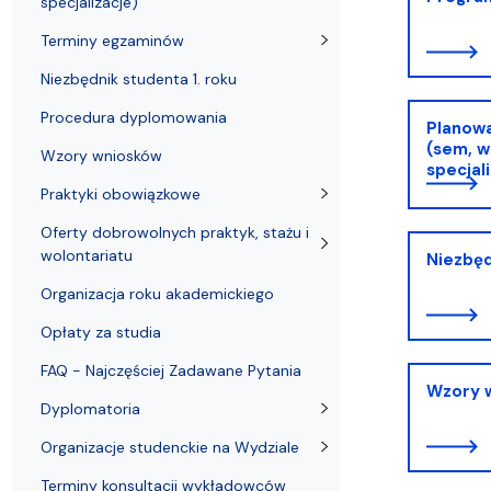
specjalizacje)
Struktura Wydziału
Proces rekrutacyjny
Postępowania naukowe
Mentoring radców prawnych
Nostryfikac
Terminy egzaminów
Niezbędnik studenta 1. roku
Procedura dyplomowania
Planowa
(sem, w
Wzory wniosków
specjal
Praktyki obowiązkowe
Oferty dobrowolnych praktyk, stażu i
wolontariatu
Niezbęd
Organizacja roku akademickiego
Opłaty za studia
FAQ - Najczęściej Zadawane Pytania
Wzory 
Dyplomatoria
Organizacje studenckie na Wydziale
Terminy konsultacji wykładowców