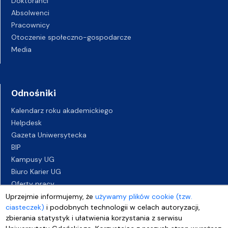
Doktoranci
Absolwenci
Pracownicy
Otoczenie społeczno-gospodarcze
Media
Odnośniki
Kalendarz roku akademickiego
Helpdesk
Gazeta Uniwersytecka
BIP
Kampusy UG
Biuro Karier UG
Oferty pracy
Deklaracja dostępności
Uprzejmie informujemy, że
używamy plików cookie (tzw.
ciasteczek)
i podobnych technologii w celach autoryzacji,
zbierania statystyk i ułatwienia korzystania z serwisu