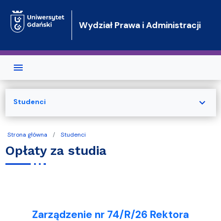
Przejdź do treści
Wydział Prawa i Administracji
expand_more
Studenci
Strona główna
Studenci
Opłaty za studia
Zarządzenie nr 74/R/26 Rektora