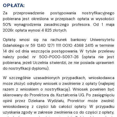
OPŁATA:
Za przeprowadzenie postępowania nostryfikacyjnego
pobierana jest określona w przepisach opłata w wysokości
50% wynagrodzenia zasadniczego profesora. Od 1 maja
2026r. opłata wynosi 4 825 złotych.
Opłatę wnosi się na rachunek bankowy Uniwersytetu
Gdańskiego nr 59 1240 1271 1111 0010 4368 2415 w terminie
14 dni od dnia wszczęcia postępowania. W tytule przelewu
należy podać nr 500-P000-S097-26 (opłata nie jest
pobierana, jeżeli Uczelnia stwierdzi, że nie posiada uprawnień
do nostryfikacji dyplomu).
W szczególnie uzasadnionych przypadkach, wnioskodawca
może złożyć odrębny wniosek o zwolnienie z opłaty (najlepiej
razem z wnioskiem o nostryfikację). Wniosek powinien być
skierowany do Prorektora ds. Kształcenia UG. Po zasięgnięciu
opinii przez Dziekana Wydziału, Prorektor może zwolnić
wnioskodawcę z części lub całości opłaty. W przypadku
uzyskania zgody w zakresie zwolnienia co do części z opłaty,