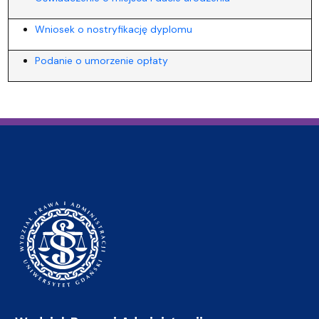
Wniosek o nostryfikację dyplomu
Podanie o umorzenie opłaty