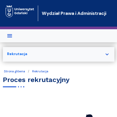
Przejdź do treści
Wydział Prawa i Administracji
expand_more
Rekrutacja
Strona główna
Rekrutacja
Proces rekrutacyjny