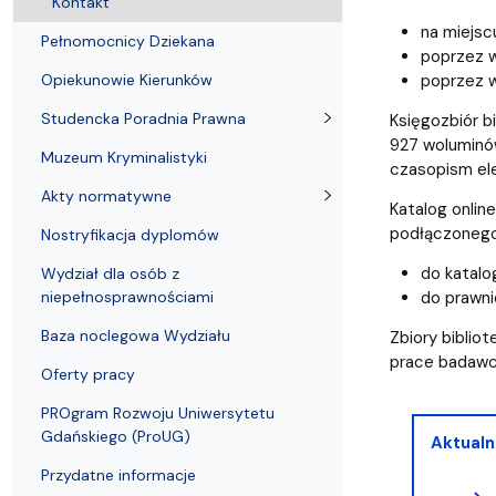
Kontakt
na miejscu
Pełnomocnicy Dziekana
poprzez w
Opiekunowie Kierunków
poprzez w
Studencka Poradnia Prawna
Księgozbiór b
927 woluminów
Muzeum Kryminalistyki
czasopism ele
Akty normatywne
Katalog onlin
podłączonego 
Nostryfikacja dyplomów
do katalo
Wydział dla osób z
niepełnosprawnościami
do prawni
Baza noclegowa Wydziału
Zbiory bibli
prace badawc
Oferty pracy
PROgram Rozwoju Uniwersytetu
Gdańskiego (ProUG)
Aktualn
Przydatne informacje