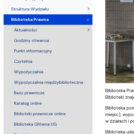
Struktura Wydziału
Proces rekrutacyjny
Postępowania naukowe
Mentoring radców prawnych
Nostryfikac
Struktura Wydziału
Biblioteka Prawna
Aktualności
Godziny otwarcia
Punkt informacyjny
Czytelnia
Wypożyczalnia
Wypożyczalnia międzybiblioteczna
Biblioteka Pr
Bazy prawnicze
Biblioteki zna
Katalog online
Biblioteka po
Biblioteki prawnicze online
miejsc), wypo
w działach i 
Biblioteka Główna UG
Biblioteka ud