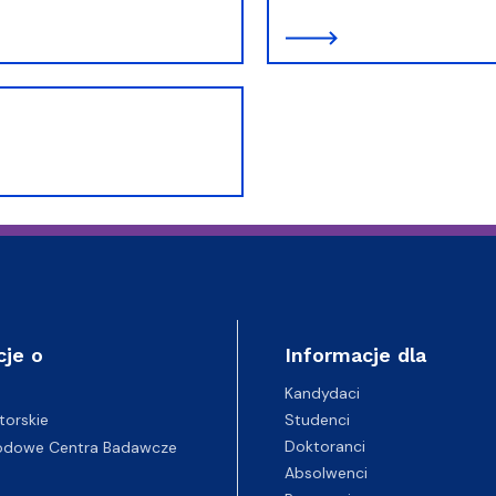
t
cje o
Informacje dla
Kandydaci
Studenci
torskie
Doktoranci
odowe Centra Badawcze
Absolwenci