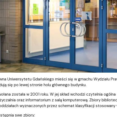
ja dyplomów
Jakość kształcenia
awna Uniwersytetu Gdańskiego mieści się w gmachu Wydziału Prawa i
jdują się po lewej stronie holu głównego budynku.
wołana została w 2001 roku. W jej skład wchodzi czytelnia ogólna 
życzalnia oraz informatorium z salą komputerową. Zbiory biblio
poddziałach wyznaczonych przez schemat klasyfikacji stosowany
ostępnia swe zbiory: