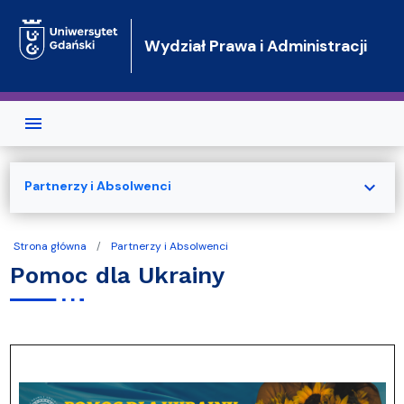
Przejdź do treści
Wydział Prawa i Administracji
expand_more
Partnerzy i Absolwenci
Strona główna
Partnerzy i Absolwenci
Pomoc dla Ukrainy