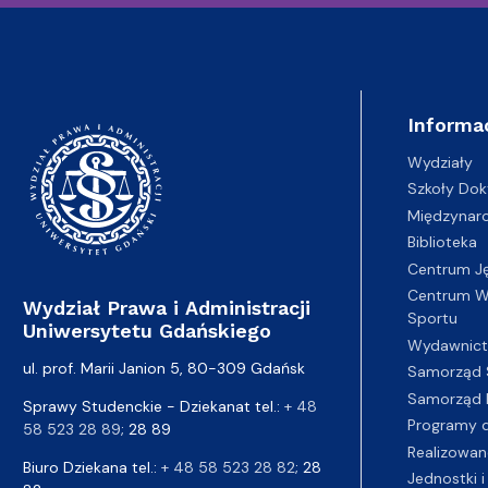
Informa
Wydziały
Szkoły Dok
Międzynar
Biblioteka
Centrum J
Centrum Wy
Wydział Prawa i Administracji
Sportu
Uniwersytetu Gdańskiego
Wydawnic
ul. prof. Marii Janion 5, 80-309 Gdańsk
Samorząd 
Samorząd 
Sprawy Studenckie - Dziekanat tel.:
+ 48
Programy d
58 523 28 89
; 28 89
Realizowan
Biuro Dziekana tel.:
+ 48 58 523 28 82
; 28
Jednostki i