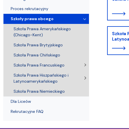
Struktura Wydziału
Proces rekrutacyjny
Postępowania naukowe
Mentoring radców prawnych
Nostryfikac
Proces rekrutacyjny
Szkoły prawa obcego
Szkoła Prawa Amerykańskiego
Szkoła 
(Chicago-Kent)
Latyno
Szkoła Prawa Brytyjskiego
Szkoła Prawa Chińskiego
Szkoła Prawa Francuskiego
Szkoła Prawa Hiszpańskiego i
Latynoamerykańskiego
Szkoła Prawa Niemieckiego
Dla Liceów
Rekrutacyjne FAQ