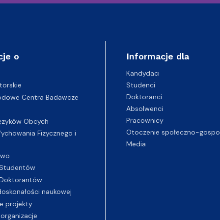
cje o
Informacje dla
Kandydaci
Studenci
torskie
Doktoranci
odowe Centra Badawcze
Absolwenci
Pracownicy
ęzyków Obcych
Otoczenie społeczno-gospo
chowania Fizycznego i
Media
two
Studentów
Doktorantów
oskonałości naukowej
e projekty
 organizacje