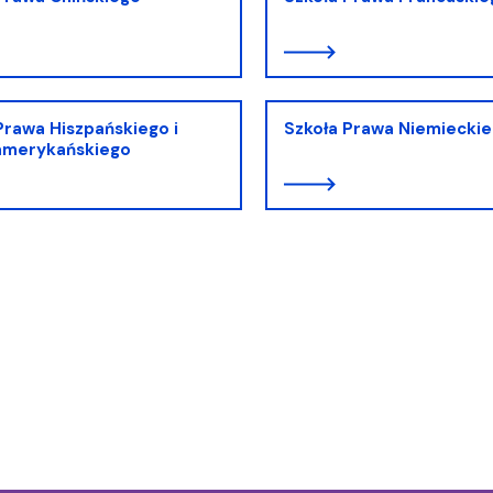
ja dyplomów
Jakość kształcenia
Prawa Hiszpańskiego i
Szkoła Prawa Niemiecki
amerykańskiego