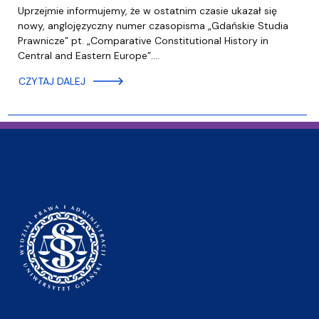
Uprzejmie informujemy, że w ostatnim czasie ukazał się
nowy, anglojęzyczny numer czasopisma „Gdańskie Studia
Prawnicze” pt. „Comparative Constitutional History in
Central and Eastern Europe”.…
CZYTAJ DALEJ