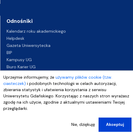
Odnośniki
Kalendarz roku akademickiego
Helpdesk
Gazeta Uniwersytecka
BIP
Kampusy UG
Biuro Karier UG
Oferty pracy
Uprzejmie informujemy, że
używamy plików cookie (tzw.
Deklaracja dostępności
ciasteczek)
i podobnych technologii w celach autoryzacji,
zbierania statystyk i ułatwienia korzystania z serwisu
Uniwersytetu Gdańskiego. Korzystając z naszych stron wyrażasz
zgodę na ich użycie, zgodnie z aktualnymi ustawieniami Twojej
przeglądarki.
Nie, dziękuję
Akceptuj