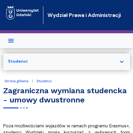
Przejdź do treści
Wydział Prawa i Administracji
expand_more
Studenci
Strona główna
Studenci
Zagraniczna wymiana studencka
- umowy dwustronne
Poza możliwościami wyjazdów w ramach programu Erasmus+,
studenci Wydziału mogą korzystać z wybranych form