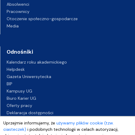
Absolwenci
Pracownicy
Otoczenie społeczno-gospodarcze
Media
Odnośniki
Kalendarz roku akademickiego
Helpdesk
Gazeta Uniwersytecka
BIP
Kampusy UG
Biuro Karier UG
Oferty pracy
Deklaracja dostępności
Uprzejmie informujemy, że
używamy plików cookie (tzw.
ciasteczek)
i podobnych technologii w celach autoryzacji,