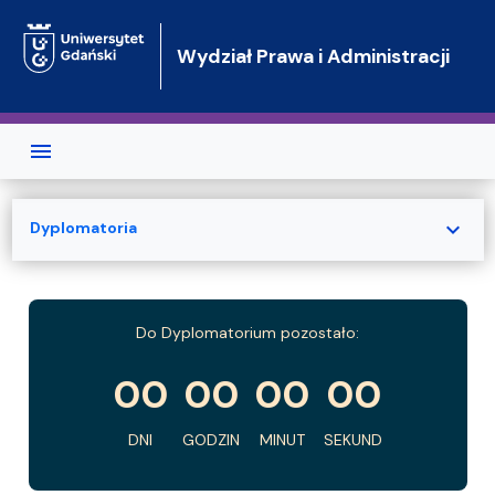
Przejdź do treści
Wydział Prawa i Administracji
expand_more
Dyplomatoria
Do Dyplomatorium pozostało:
00
00
00
00
Dni
Godzin
Minut
Sekund