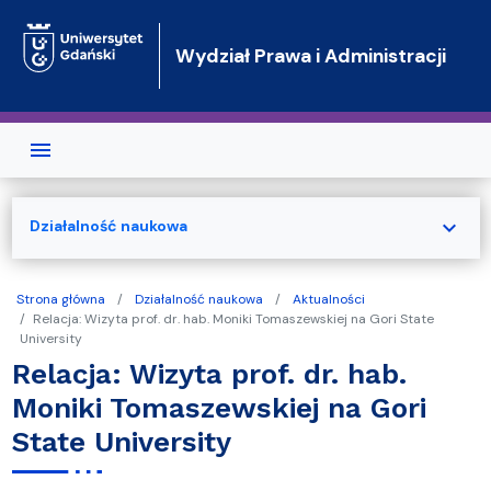
Przejdź do treści
Wydział Prawa i Administracji
expand_more
Działalność naukowa
Strona główna
Działalność naukowa
Aktualności
Relacja: Wizyta prof. dr. hab. Moniki Tomaszewskiej na Gori State
University
Relacja: Wizyta prof. dr. hab.
Moniki Tomaszewskiej na Gori
State University