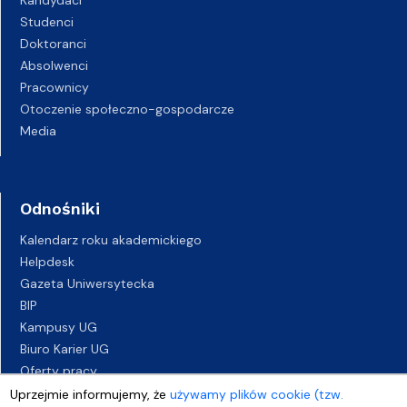
Kandydaci
Studenci
Doktoranci
Absolwenci
Pracownicy
Otoczenie społeczno-gospodarcze
Media
Odnośniki
Kalendarz roku akademickiego
Helpdesk
Gazeta Uniwersytecka
BIP
Kampusy UG
Biuro Karier UG
Oferty pracy
Deklaracja dostępności
Uprzejmie informujemy, że
używamy plików cookie (tzw.