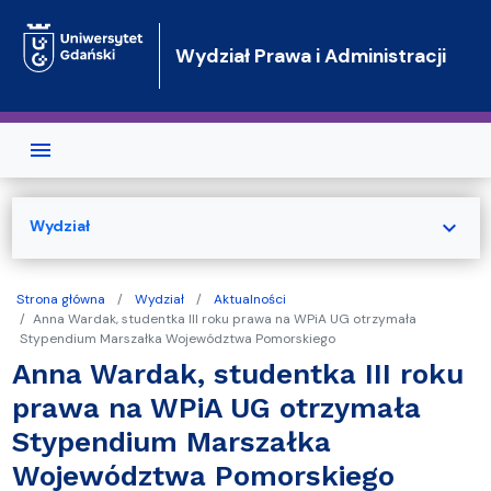
Przejdź do treści
Wydział Prawa i Administracji
expand_more
Wydział
Strona główna
Wydział
Aktualności
Anna Wardak, studentka III roku prawa na WPiA UG otrzymała
Stypendium Marszałka Województwa Pomorskiego
Anna Wardak, studentka III roku
prawa na WPiA UG otrzymała
Stypendium Marszałka
Województwa Pomorskiego