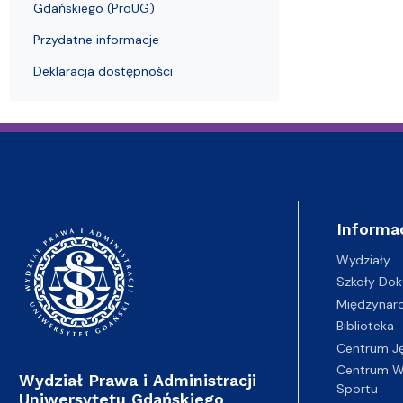
Gdańskiego (ProUG)
Przydatne informacje
Deklaracja dostępności
Informa
Wydziały
Szkoły Dok
Międzynar
Biblioteka
Centrum J
Centrum Wy
Wydział Prawa i Administracji
Sportu
Uniwersytetu Gdańskiego