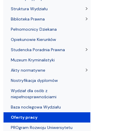
Struktura Wydziału
Proces rekrutacyjny
Postępowania naukowe
Mentoring radców prawnych
Nostryfikac
Struktura Wydziału
Biblioteka Prawna
Pełnomocnicy Dziekana
Opiekunowie Kierunków
Studencka Poradnia Prawna
Muzeum Kryminalistyki
Akty normatywne
Nostryfikacja dyplomów
Wydział dla osób z
niepełnosprawnościami
Baza noclegowa Wydziału
Oferty pracy
PROgram Rozwoju Uniwersytetu