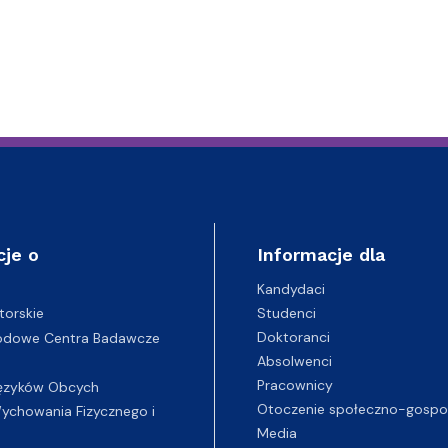
cje o
Informacje dla
Kandydaci
Studenci
torskie
Doktoranci
odowe Centra Badawcze
Absolwenci
Pracownicy
ęzyków Obcych
Otoczenie społeczno-gospo
chowania Fizycznego i
Media