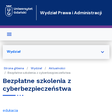
Przejdź do treści
Wydział Prawa i Administracji
expand_more
Wydział
Strona główna
Wydział
Aktualności
Bezpłatne szkolenia z cyberbezpieczeństwa
Bezpłatne szkolenia z
cyberbezpieczeństwa
edukacja