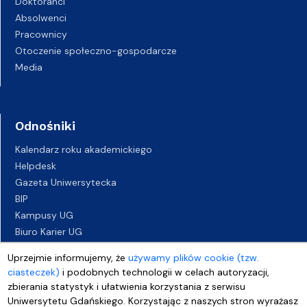
Doktoranci
Absolwenci
Pracownicy
Otoczenie społeczno-gospodarcze
Media
Odnośniki
Kalendarz roku akademickiego
Helpdesk
Gazeta Uniwersytecka
BIP
Kampusy UG
Biuro Karier UG
Oferty pracy
Uprzejmie informujemy, że
używamy plików cookie (tzw.
Deklaracja dostępności
ciasteczek)
i podobnych technologii w celach autoryzacji,
zbierania statystyk i ułatwienia korzystania z serwisu
Uniwersytetu Gdańskiego. Korzystając z naszych stron wyrażasz