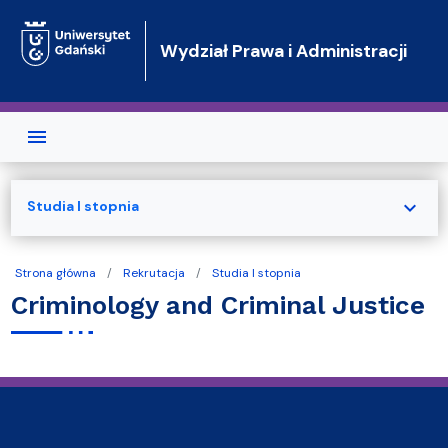
Przejdź do treści
Wydział Prawa i Administracji
expand_more
Studia I stopnia
Strona główna
Rekrutacja
Studia I stopnia
Criminology and Criminal Justice