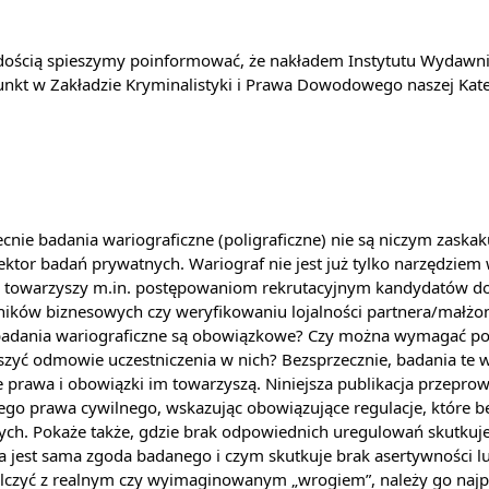
ja dyplomów
Jakość kształcenia
unkt w Zakładzie Kryminalistyki i Prawa Dowodowego naszej Kate
tor badań prywatnych. Wariograf nie jest już tylko narzędziem
o towarzyszy m.in. postępowaniom rekrutacyjnym kandydatów do
ków biznesowych czy weryfikowaniu lojalności partnera/małżonka
badania wariograficzne są obowiązkowe? Czy można wymagać pod
zyć odmowie uczestniczenia w nich? Bezsprzecznie, badania te w
ie prawa i obowiązki im towarzyszą. Niniejsza publikacja przepro
ego prawa cywilnego, wskazując obowiązujące regulacje, które 
ych. Pokaże także, gdzie brak odpowiednich uregulowań skutku
na jest sama zgoda badanego i czym skutkuje brak asertywnośc
lczyć z realnym czy wyimaginowanym „wrogiem”, należy go najpi