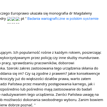
Szkoła Doktorska przy WPiA
dry 
 pt " 
Badania wariograficzne w polskim systemie 
 wykorzystywanym przez policję czy inne służby mundurowe. 
 pracy, sprawdzaniu pracowników, doborowi 
. Szeroki zakres zastosowania tego urządzenia skłania do 
dania się im? Czy są zgodne z prawem? Jakie konsekwencje 
kroczyły już do większości działów prawa, warto zatem 
wadzi Państwa przez meandry postępowania karnego, jak i 
bezpośrednio lub pośrednio mają zastosowanie do badań 
je nadużywaniem tego urządzenia. Zwróci Państwa uwagę na 
i lub możliwości dokonania swobodnego wyboru. Zanim bowiem 
erw dobrze poznać. "