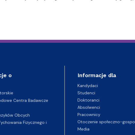
cje o
Informacje dla
Kandydaci
Studenci
torskie
Doktoranci
odowe Centra Badawcze
Absolwenci
Pracownicy
ęzyków Obcych
Otoczenie społeczno-gospo
chowania Fizycznego i
Media