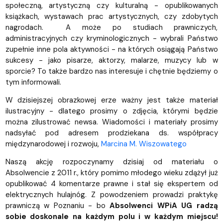
społeczną, artystyczną czy kulturalną - opublikowanych
książkach, wystawach prac artystycznych, czy zdobytych
nagrodach. A może po studiach prawniczych,
administracyjnych czy kryminologicznych - wybrali Państwo
zupełnie inne pola aktywności - na których osiągają Państwo
sukcesy - jako pisarze, aktorzy, malarze, muzycy lub w
sporcie? To także bardzo nas interesuje i chętnie będziemy o
tym informowali.
W dzisiejszej obrazkowej erze ważny jest także materiał
ilustracyjny - dlatego prosimy o zdjęcia, którymi będzie
można zilustrować newsa. Wiadomości i materiały prosimy
nadsyłać pod adresem prodziekana ds. współpracy
międzynarodowej i rozwoju,
Marcina M. Wiszowatego
Naszą akcję rozpoczynamy dzisiaj od materiału o
Absolwencie z 2011 r., który pomimo młodego wieku zdążył już
opublikować 4 komentarze prawne i stał się ekspertem od
elektrycznych hulajnóg. Z powodzeniem prowadzi praktykę
prawniczą w Poznaniu - bo
Absolwenci WPiA UG radzą
sobie doskonale na każdym polu i w każdym miejscu!