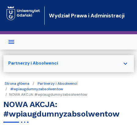
Przejdź do treści
Wydział Prawa i Administracji
expand_more
Partnerzy i Absolwenci
Strona główna
Partnerzy i Absolwenci
#wpiaugdumnyzabsolwentow
NOWA AKCJA: #wpiaugdumnyzabsolwentow
NOWA AKCJA:
#wpiaugdumnyzabsolwentow