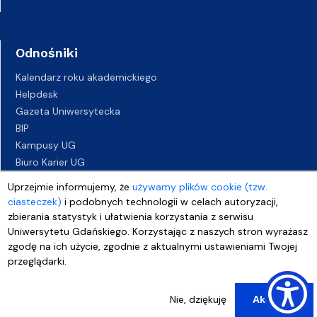
Odnośniki
Kalendarz roku akademickiego
Helpdesk
Gazeta Uniwersytecka
BIP
Kampusy UG
Biuro Karier UG
Oferty pracy
Uprzejmie informujemy, że
używamy plików cookie (tzw.
Deklaracja dostępności
ciasteczek)
i podobnych technologii w celach autoryzacji,
zbierania statystyk i ułatwienia korzystania z serwisu
Uniwersytetu Gdańskiego. Korzystając z naszych stron wyrażasz
zgodę na ich użycie, zgodnie z aktualnymi ustawieniami Twojej
przeglądarki.
Nie, dziękuję
Akceptuj