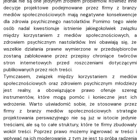
jednak nie są one jedynym źródłem problemów. Również inne
decyzje projektowe podejmowane przez firmy z branży
mediów społecznościowych mają negatywne konsekwencje
dla zdrowia psychicznego nastolatków. Pomimo tego wiele
osób nadal kwestionuje istnienie jakiegokolwiek związku
między korzystaniem z mediów społecznościowych, a
zdrowiem psychicznym nastolatków. Inni obawiają się, że
wszelkie działania prawne wymierzone w przedsiębiorców
zostaną zablokowane przez przepisy chroniące twórców
stron internetowych przed roszczeniami dotyczącymi
publikowanych przez nich treści.
Tymczasem, związek między korzystaniem z mediów
społecznościowych oraz zdrowiem psychicznym młodzieży
jest realny, a obowiązujące prawo oferuje szereg
instrumentów, które mogą pomóc i konieczne jest ich
wdrożenie. Warto uświadomić sobie, że stosowane przez
firmy z branży mediów społecznościowych strategie
projektowania perswazyjnego nie są już w istocie jedynie
treściami, ale są to całe struktury, które te firmy zbudowały
wokół treści. Poprzez prawo możemy ingerować w treści i
wpływać na ich moderowanie, z tym że jest to próba radzenia