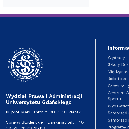
Informa
Wydziały
Szkoły Dok
Międzynar
Biblioteka
Centrum J
Centrum Wy
Wydział Prawa i Administracji
Sportu
Uniwersytetu Gdańskiego
Wydawnic
ul. prof. Marii Janion 5, 80-309 Gdańsk
Samorząd 
Samorząd 
Sprawy Studenckie - Dziekanat tel.:
+ 48
Programy d
58 523 28 89
; 28 89