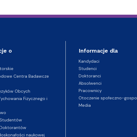
cje o
Informacje dla
Kandydaci
Studenci
torskie
Doktoranci
odowe Centra Badawcze
Absolwenci
Pracownicy
ęzyków Obcych
Otoczenie społeczno-gospo
chowania Fizycznego i
Media
two
Studentów
Doktorantów
oskonałości naukowej