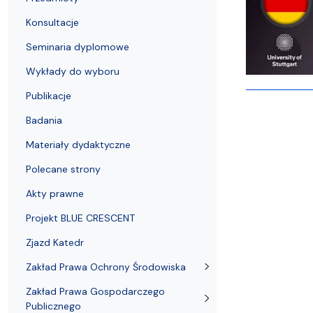
Struktura Wydziału
Proces rekrutacyjny
Postępowania naukowe
Mentoring radców prawnych
Nostryfikac
Konsultacje
Seminaria dyplomowe
Wykłady do wyboru
Publikacje
Badania
Materiały dydaktyczne
Polecane strony
Akty prawne
Projekt BLUE CRESCENT
Zjazd Katedr
Zakład Prawa Ochrony Środowiska
Zakład Prawa Gospodarczego
Publicznego