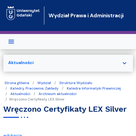
Przejdź do treści
Wydział Prawa i Administracji
expand_more
Aktualności
Strona główna
Wydział
Struktura Wydziału
Katedry, Pracownie, Zakłady
Katedra Informatyki Prawniczej
Aktualności
Archiwum aktualności
Wręczono Certyfikaty LEX Silver
Wręczono Certyfikaty LEX Silver
edukacja