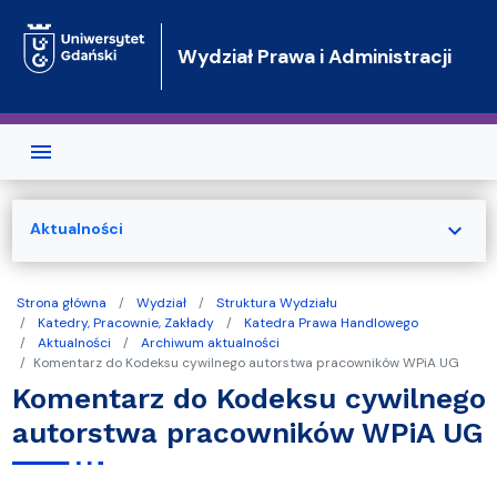
Przejdź do treści
Wydział Prawa i Administracji
expand_more
Aktualności
Strona główna
Wydział
Struktura Wydziału
Katedry, Pracownie, Zakłady
Katedra Prawa Handlowego
Aktualności
Archiwum aktualności
Komentarz do Kodeksu cywilnego autorstwa pracowników WPiA UG
Komentarz do Kodeksu cywilnego
autorstwa pracowników WPiA UG