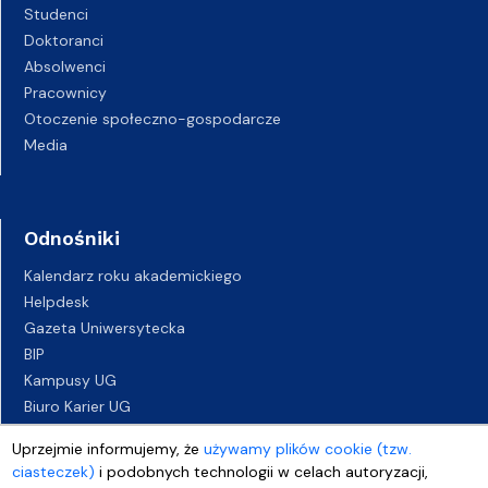
Studenci
Doktoranci
Absolwenci
Pracownicy
Otoczenie społeczno-gospodarcze
Media
Odnośniki
Kalendarz roku akademickiego
Helpdesk
Gazeta Uniwersytecka
BIP
Kampusy UG
Biuro Karier UG
Oferty pracy
Uprzejmie informujemy, że
używamy plików cookie (tzw.
Deklaracja dostępności
ciasteczek)
i podobnych technologii w celach autoryzacji,