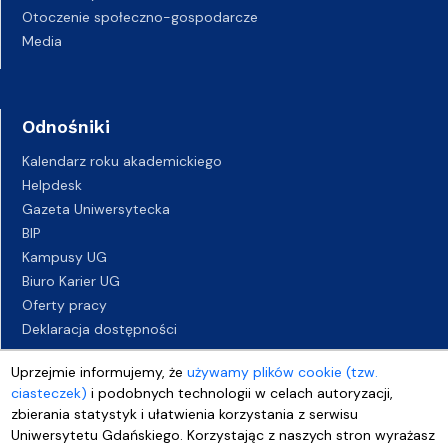
Otoczenie społeczno-gospodarcze
Media
Odnośniki
Kalendarz roku akademickiego
Helpdesk
Gazeta Uniwersytecka
BIP
Kampusy UG
Biuro Karier UG
Oferty pracy
Deklaracja dostępności
Uprzejmie informujemy, że
używamy plików cookie (tzw.
ciasteczek)
i podobnych technologii w celach autoryzacji,
zbierania statystyk i ułatwienia korzystania z serwisu
Uniwersytetu Gdańskiego. Korzystając z naszych stron wyrażasz