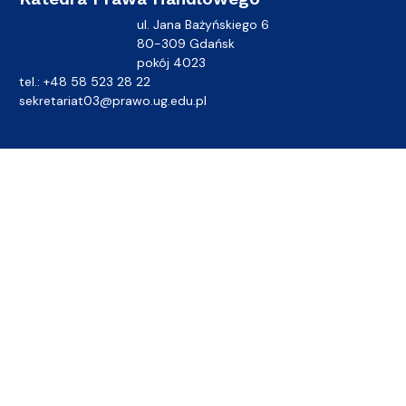
ul. Jana Bażyńskiego 6
80-309 Gdańsk
pokój 4023
tel.: +48 58 523 28 22
sekretariat03@prawo.ug.edu.pl