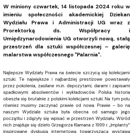
W miniony czwartek, 14 listopada 2024 roku w
imieniu społeczności akademickiej Dziekan
Wydziału Prawa i Administracji UG wraz z
Prorektorką ds. Współpracy i
Umiędzynarodowienia UG otworzyli nową, stałą
przestrzeń dla sztuki współczesnej – galerię
malarstwa współczesnego "Palarnia".
Najlepsze Wydziały Prawa na świecie szczycą się kolekcjami
sztuki. Te największe i najbardziej prestiżowe powstawały
przez pokolenia, zasilane m.in. depozytami, darami i zapisami
spadkowymi absolwentów i wykładowców. Polska historia
obeszła się brutalnie z polskimi kolekcjami sztuki. Na tym polu
również musimy zaczynać prawie od nowa. Prawie – bo na
naszym Wydziale sztuka była obecna od samego jego
początku i zdążyły się wpisać w przestrzeń Wydziału. Wśród
nich znajduje się dzieło Grzegorza Klamana z 1999 r. „Implanty”
inspirowane dyskusją internetową towarzyszącą wystawą