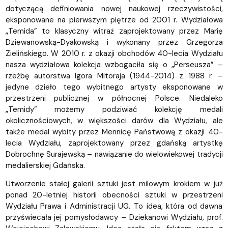
dotyczącą definiowania nowej naukowej rzeczywistości,
eksponowane na pierwszym piętrze od 2001 r. Wydziałowa
„Temida” to klasyczny witraż zaprojektowany przez Marię
Dziewanowską-Dyakowską i wykonany przez Grzegorza
Zielińskiego. W 2010 r. z okazji obchodów 40-lecia Wydziału
nasza wydziałowa kolekcja wzbogaciła się o „Perseusza” –
rzeźbę autorstwa Igora Mitoraja (1944-2014) z 1988 r. –
jedyne dzieło tego wybitnego artysty eksponowane w
przestrzeni publicznej w północnej Polsce. Niedaleko
„Temidy” możemy podziwiać kolekcję medali
okolicznościowych, w większości darów dla Wydziału, ale
także medal wybity przez Mennicę Państwową z okazji 40-
lecia Wydziału, zaprojektowany przez gdańską artystkę
Dobrochnę Surajewską – nawiązanie do wielowiekowej tradycji
medalierskiej Gdańska.
Utworzenie stałej galerii sztuki jest milowym krokiem w już
ponad 20-letniej historii obecności sztuki w przestrzeni
Wydziału Prawa i Administracji UG. To idea, która od dawna
przyświecała jej pomysłodawcy – Dziekanowi Wydziału, prof.