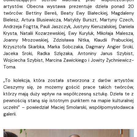
artystów. Obecna wystawa prezentuje dzieła ponad 20
twórców: Bettiny Bereś, Beaty Ewy Białeckiej, Magdaleny
Bielesz, Artura Blusiewicza, Matyldy Burszt, Martyny Czech,
Andrzeja Fogtta, Pauli Jaszczyk, Justyny Kieruzalskiej, Daniela
Krysta, Natalii Kozarzewskiej, Ewy Kuryluk, Mikołaja Malesza,
Joanny Mrozowskiej, Zdzisława Nitka, Klaudii Prabuckiej,
Krzysztofa Skarbka, Marka Sobczaka, Dagmary Angier Sroki,
Jaceka Sroki, Radka Szlęzaka, Antoniny Janus Szybist,
Wojciecha Szybist, Marcina Zawickiego i Jowity Żychniewicz-
Toma.
„To kolekcja, która została stworzona z darów artystów.
Cieszymy się, że możemy gościć prace takich twórców,
którzy mają duży wpływ na współczesną sztukę. Dzieła te z
pewnością staną się istotnym punktem na mapie kulturalnej
uczelni” – powiedział Maciej Smolarski, współpomysłodawca
galerii.