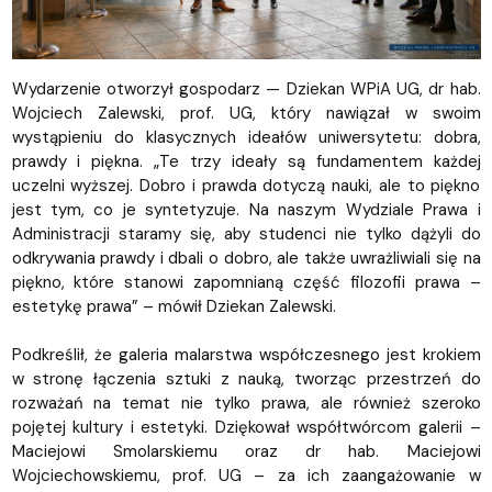
Wydarzenie otworzył gospodarz — Dziekan WPiA UG, dr hab.
Wojciech Zalewski, prof. UG, który nawiązał w swoim
wystąpieniu do klasycznych ideałów uniwersytetu: dobra,
prawdy i piękna. „Te trzy ideały są fundamentem każdej
uczelni wyższej. Dobro i prawda dotyczą nauki, ale to piękno
jest tym, co je syntetyzuje. Na naszym Wydziale Prawa i
Administracji staramy się, aby studenci nie tylko dążyli do
odkrywania prawdy i dbali o dobro, ale także uwrażliwiali się na
piękno, które stanowi zapomnianą część filozofii prawa –
estetykę prawa” – mówił Dziekan Zalewski.
Podkreślił, że galeria malarstwa współczesnego jest krokiem
w stronę łączenia sztuki z nauką, tworząc przestrzeń do
rozważań na temat nie tylko prawa, ale również szeroko
pojętej kultury i estetyki. Dziękował współtwórcom galerii –
Maciejowi Smolarskiemu oraz dr hab. Maciejowi
Wojciechowskiemu, prof. UG – za ich zaangażowanie w