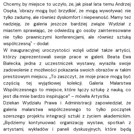
Chcemy, by miejsce to uczyło, że, jak pisał lata temu Andrzej
Osęka, 'obrazy mogą być brzydkie', że mogą wywoływać nie
tylko zadumę, ale również dyskomfort i niepewność. Mamy też
nadzieję, że galeria jeszcze bardziej zwiąże Wydział z
miastem sprawiając, że odwiedzą go osoby zainteresowane
nie tylko prawniczymi konferencjami, ale również sztuką
współczesną" - dodał.
W inauguracyjnej uroczystości wzięli udział także artyści,
którzy zaprezentowali swoje prace w galerii. Beata Ewa
Białecka, jedna z uczestniczek wystawy, wyraziła swoje
zadowolenie z możliwości pokazania swoich obrazów w takim
prestiżowym miejscu. „To zaszczyt, że moje prace mogą być
częścią tej wyjątkowej kolekcji. Galeria Malarstwa
Współczesnego to miejsce, które łączy sztukę z nauką, co
jest dla mnie bardzo inspirujące” – mówiła Artystka.
Dziekan Wydziału Prawa i Administracji zapowiedział, że
galeria malarstwa współczesnego to tylko początek
szerszego projektu integracji sztuki z życiem akademickim.
„Będziemy kontynuować organizację wystaw, spotkań z
artystami, wykładów i paneli dyskusyjnych, które będą