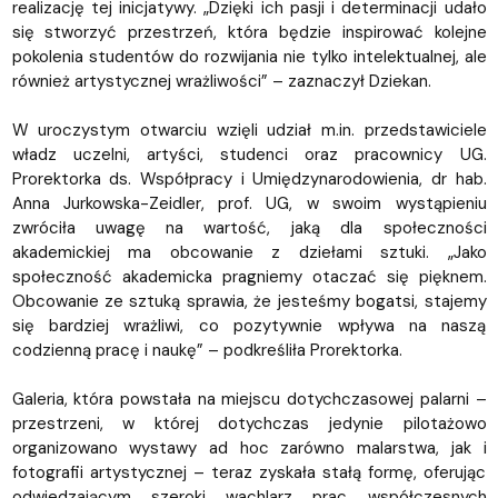
realizację tej inicjatywy. „Dzięki ich pasji i determinacji udało
się stworzyć przestrzeń, która będzie inspirować kolejne
pokolenia studentów do rozwijania nie tylko intelektualnej, ale
również artystycznej wrażliwości” – zaznaczył Dziekan.
W uroczystym otwarciu wzięli udział m.in. przedstawiciele
władz uczelni, artyści, studenci oraz pracownicy UG.
Prorektorka ds. Współpracy i Umiędzynarodowienia, dr hab.
Anna Jurkowska-Zeidler, prof. UG, w swoim wystąpieniu
zwróciła uwagę na wartość, jaką dla społeczności
akademickiej ma obcowanie z dziełami sztuki. „Jako
społeczność akademicka pragniemy otaczać się pięknem.
Obcowanie ze sztuką sprawia, że jesteśmy bogatsi, stajemy
się bardziej wrażliwi, co pozytywnie wpływa na naszą
codzienną pracę i naukę” – podkreśliła Prorektorka.
Galeria, która powstała na miejscu dotychczasowej palarni –
przestrzeni, w której dotychczas jedynie pilotażowo
organizowano wystawy ad hoc zarówno malarstwa, jak i
fotografii artystycznej – teraz zyskała stałą formę, oferując
odwiedzającym szeroki wachlarz prac współczesnych