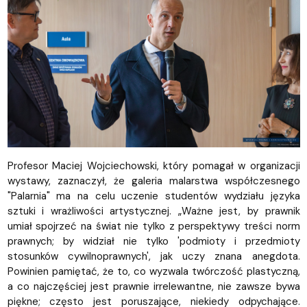
Profesor Maciej Wojciechowski, który pomagał w organizacji
wystawy, zaznaczył, że galeria malarstwa współczesnego
"Palarnia" ma na celu uczenie studentów wydziału języka
sztuki i wrażliwości artystycznej. „Ważne jest, by prawnik
umiał spojrzeć na świat nie tylko z perspektywy treści norm
prawnych; by widział nie tylko 'podmioty i przedmioty
stosunków cywilnoprawnych', jak uczy znana anegdota.
Powinien pamiętać, że to, co wyzwala twórczość plastyczną,
a co najczęściej jest prawnie irrelewantne, nie zawsze bywa
piękne; często jest poruszające, niekiedy odpychające.