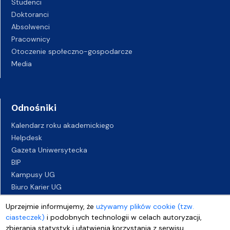
Studenci
Doktoranci
Absolwenci
Pracownicy
Otoczenie społeczno-gospodarcze
Media
Odnośniki
Kalendarz roku akademickiego
Helpdesk
Gazeta Uniwersytecka
BIP
Kampusy UG
Biuro Karier UG
Oferty pracy
Uprzejmie informujemy, że
używamy plików cookie (tzw.
Deklaracja dostępności
ciasteczek)
i podobnych technologii w celach autoryzacji,
zbierania statystyk i ułatwienia korzystania z serwisu