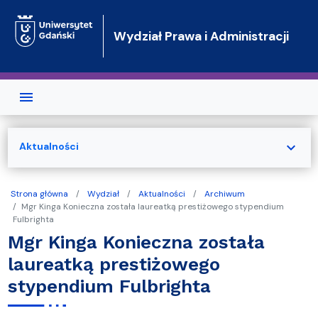
Przejdź do treści
Wydział Prawa i Administracji
expand_more
Aktualności
Strona główna
Wydział
Aktualności
Archiwum
Mgr Kinga Konieczna została laureatką prestiżowego stypendium
Fulbrighta
Mgr Kinga Konieczna została
laureatką prestiżowego
stypendium Fulbrighta