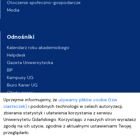
Otoczenie społeczno-gospodarcze
Media
Odnośniki
Kalendarz roku akademickiego
Helpdesk
Gazeta Uniwersytecka
BIP
Kampusy UG
Biuro Karier UG
Oferty pracy
Uprzejmie informujemy, że
używamy plików cookie (tzw.
Deklaracja dostępności
ciasteczek)
i podobnych technologii w celach autoryzacji,
zbierania statystyk i ułatwienia korzystania z serwisu
Uniwersytetu Gdańskiego. Korzystając z naszych stron wyrażasz
zgodę na ich użycie, zgodnie z aktualnymi ustawieniami Twojej
przeglądarki.