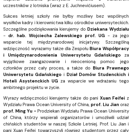
uczestników z lotniska (wraz z E. Juchnevićiusem).
Sukces letniej szkoły nie byłby możliwy bez wspólnych
wysiłków kadry i kierownictwa kilku ośrodków uniwersyteckich.
Szczególne podziękowania kierujemy do
Dziekana Wydziału
-
dr. hab. Wojciecha Zalewskiego prof. UG
- za jego
wsparcie tej międzynarodowej inicjatywy. Szczególną
wdzięczność wyrażamy także dla Zespołu
Biura Współpracy
i Umiędzynarodowienia Uniwersytetu Gdańskiego
za
wyjątkowe zaangażowanie i nieocenioną pomoc jego
członków przez cały proces, a także do
Biura Prawnego
Uniwersytetu Gdańskiego
i
Dział Domów Studenckich
i
Hoteli Asystenckich UG
za wsparcie we wdrażaniu tego
ambitnego projektu w życie.
Wyrazy wdzięczności kierujemy także do pani
Xuan Feifei
z
Wydziału Prawa Ocean University of China,
prof. Liu Jian
oraz
prof. Ming Yu -
Prodziekan Wydziału Prawa Ocean University
of China, którzy wspierali organizatorów i umożliwili udział
chińskich studentów w naszej Szkole Letniej. Prof. Liu Jian i
pani Xuan Feifei towarzyszyli również studentom przez cały