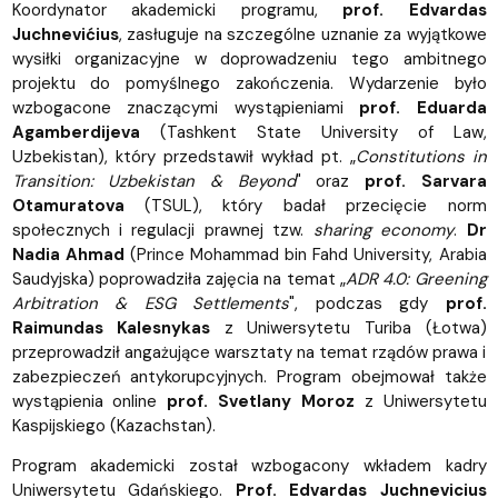
Koordynator akademicki programu,
prof. Edvardas
Juchnevićius
, zasługuje na szczególne uznanie za wyjątkowe
wysiłki organizacyjne w doprowadzeniu tego ambitnego
projektu do pomyślnego zakończenia. Wydarzenie było
wzbogacone znaczącymi wystąpieniami
prof. Eduarda
Agamberdijeva
(Tashkent State University of Law,
Uzbekistan), który przedstawił wykład pt. „
Constitutions in
Transition: Uzbekistan & Beyond
" oraz
prof. Sarvara
Otamuratova
(TSUL), który badał przecięcie norm
społecznych i regulacji prawnej tzw.
sharing economy
.
Dr
Nadia Ahmad
(Prince Mohammad bin Fahd University, Arabia
Saudyjska) poprowadziła zajęcia na temat „
ADR 4.0: Greening
Arbitration & ESG Settlements
", podczas gdy
prof.
Raimundas Kalesnykas
z Uniwersytetu Turiba (Łotwa)
przeprowadził angażujące warsztaty na temat rządów prawa i
zabezpieczeń antykorupcyjnych. Program obejmował także
wystąpienia online
prof. Svetlany Moroz
z Uniwersytetu
Kaspijskiego (Kazachstan).
Program akademicki został wzbogacony wkładem kadry
Uniwersytetu Gdańskiego.
Prof. Edvardas Juchnevicius