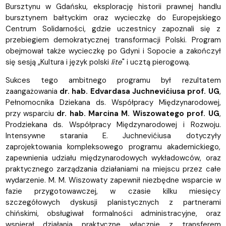
Bursztynu w Gdańsku, eksplorację historii prawnej handlu
bursztynem bałtyckim oraz wycieczkę do Europejskiego
Centrum Solidarności, gdzie uczestnicy zapoznali się z
przebiegiem demokratycznej transformacji Polski. Program
obejmował także wycieczkę po Gdyni i Sopocie a zakończył
się sesją „Kultura i język polski
lite
" i ucztą pierogową.
Sukces tego ambitnego programu był rezultatem
zaangażowania
dr. hab. Edvardasa Juchnevićiusa prof. UG
,
Pełnomocnika Dziekana ds. Współpracy Międzynarodowej,
przy wsparciu
dr. hab. Marcina M. Wiszowatego prof. UG
,
Prodziekana ds. Współpracy Międzynarodowej i Rozwoju.
Intensywne starania E. Juchnevićiusa dotyczyły
zaprojektowania kompleksowego programu akademickiego,
zapewnienia udziału międzynarodowych wykładowców, oraz
praktycznego zarządzania działaniami na miejscu przez całe
wydarzenie. M. M. Wiszowaty zapewnił niezbędne wsparcie w
fazie przygotowawczej, w czasie kilku miesięcy
szczegółowych dyskusji planistycznych z partnerami
chińskimi, obsługiwał formalności administracyjne, oraz
wspierał działania praktyczne włącznie z transferem