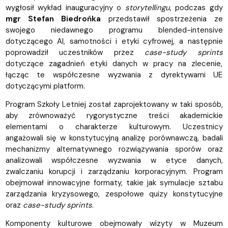
wygłosił wykład inauguracyjny o
storytellingu
, podczas gdy
mgr Stefan Biedrońka
przedstawił spostrzeżenia ze
swojego niedawnego programu blended-intensive
dotyczącego AI, samotności i etyki cyfrowej, a następnie
poprowadził uczestników przez
case-study sprints
dotyczące zagadnień etyki danych w pracy na zlecenie,
łącząc te współczesne wyzwania z dyrektywami UE
dotyczącymi platform.
Program Szkoły Letniej został zaprojektowany w taki sposób,
aby zrównoważyć rygorystyczne treści akademickie
elementami o charakterze kulturowym. Uczestnicy
angażowali się w konstytucyjną analizę porównawczą, badali
mechanizmy alternatywnego rozwiązywania sporów oraz
analizowali współczesne wyzwania w etyce danych,
zwalczaniu korupcji i zarządzaniu korporacyjnym. Program
obejmował innowacyjne formaty, takie jak symulacje sztabu
zarządzania kryzysowego, zespołowe quizy konstytucyjne
oraz
case-study sprints
.
Komponenty kulturowe obejmowały wizyty w Muzeum