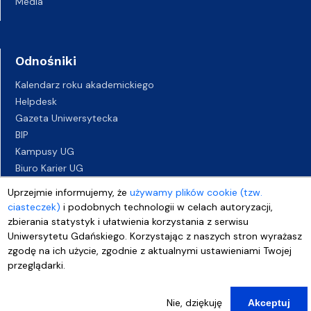
Media
Odnośniki
Kalendarz roku akademickiego
Helpdesk
Gazeta Uniwersytecka
BIP
Kampusy UG
Biuro Karier UG
Oferty pracy
Uprzejmie informujemy, że
używamy plików cookie (tzw.
Deklaracja dostępności
ciasteczek)
i podobnych technologii w celach autoryzacji,
zbierania statystyk i ułatwienia korzystania z serwisu
Uniwersytetu Gdańskiego. Korzystając z naszych stron wyrażasz
zgodę na ich użycie, zgodnie z aktualnymi ustawieniami Twojej
przeglądarki.
Nie, dziękuję
Akceptuj