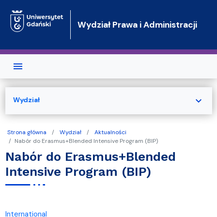
Przejdź do treści
Wydział Prawa i Administracji
expand_more
Wydział
Strona główna
Wydział
Aktualności
Nabór do Erasmus+Blended Intensive Program (BIP)
Nabór do Erasmus+Blended
Intensive Program (BIP)
International