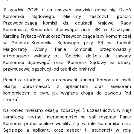
11 grudnia 2025 r. na naszym wydziale odbył się Dzień
Komornika Sądowego. Mieliśmy zaszczyt gościć
Przewodniczącą Komisji ds. edukacji Krajowej Rady
Komorniczej-Komornika Sądowego przy SR w Olsztynie
Karolinę Trykacz-Wnuk oraz Przewodnicząca Izby Komorniczej
w Gdańsku-Komornika Sądowego przy SR w Tucholi
Małgorzatę Wolny. Panie Komornik przeprowadziły
interesujące wykłady pt. "Ścieżka dojścia do zawody
Komornika Sądowego" oraz "Komornik Sądowy na straży
przymusowej egzekucji-od teorii do praktyki".
Ponadto studenci zainteresowani karierą Komornika mieli
okazję porozmawiać z aplikantem oraz asesorem
komorniczym o tym, jak wygląda droga do zawodu "od
środka".
Na koniec mieliśmy okazję zobaczyć (i uczestniczyć w niej)
symulację licytacji nieruchomości na sali rozpraw. Panie
Komornik profesjonalnie wcieliły się w role Komornika oraz
Sędziego a aplikant, oraz asesor (i studenci) w rolę