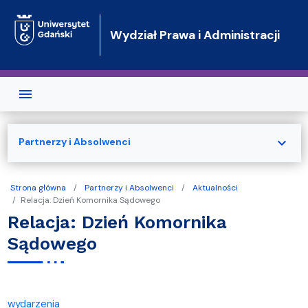
Przejdź do treści
Wydział Prawa i Administracji
expand_more
Partnerzy i Absolwenci
Strona główna
Partnerzy i Absolwenci
Aktualności
Relacja: Dzień Komornika Sądowego
Relacja: Dzień Komornika
Sądowego
wydarzenia