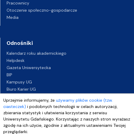
Pracownicy
Otoczenie społeczno-gospodarcze
Media
Odnośniki
Kalendarz roku akademickiego
Helpdesk
Gazeta Uniwersytecka
BIP
Kampusy UG
Biuro Karier UG
Oferty pracy
Uprzejmie informujemy, że
używamy plików cookie (tzw.
Deklaracja dostępności
ciasteczek)
i podobnych technologii w celach autoryzacji,
zbierania statystyk i ułatwienia korzystania z serwisu
Uniwersytetu Gdańskiego. Korzystając z naszych stron wyrażasz
zgodę na ich użycie, zgodnie z aktualnymi ustawieniami Twojej
przeglądarki.