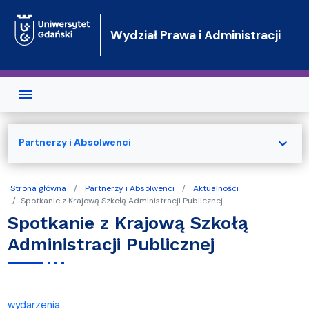
Przejdź do treści
Wydział Prawa i Administracji
expand_more
Partnerzy i Absolwenci
Strona główna
Partnerzy i Absolwenci
Aktualności
Spotkanie z Krajową Szkołą Administracji Publicznej
Spotkanie z Krajową Szkołą
Administracji Publicznej
wydarzenia