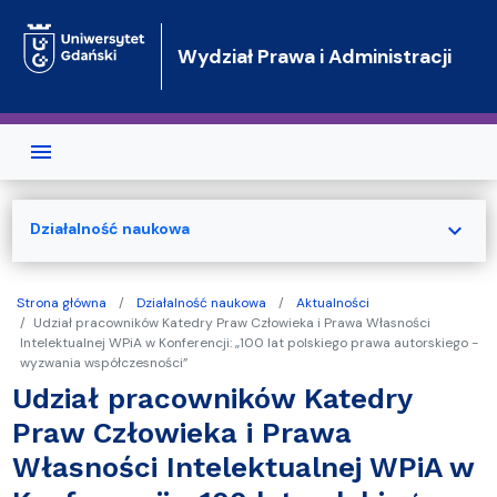
Przejdź do treści
Wydział Prawa i Administracji
expand_more
Działalność naukowa
Strona główna
Działalność naukowa
Aktualności
Udział pracowników Katedry Praw Człowieka i Prawa Własności
Intelektualnej WPiA w Konferencji: „100 lat polskiego prawa autorskiego -
wyzwania współczesności”
Udział pracowników Katedry
Praw Człowieka i Prawa
Własności Intelektualnej WPiA w