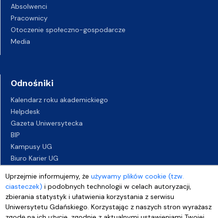
Absolwenci
Pracownicy
Otoczenie społeczno-gospodarcze
Media
Odnośniki
Kalendarz roku akademickiego
Helpdesk
Gazeta Uniwersytecka
BIP
Kampusy UG
Biuro Karier UG
Oferty pracy
Uprzejmie informujemy, że
używamy plików cookie (tzw.
Deklaracja dostępności
ciasteczek)
i podobnych technologii w celach autoryzacji,
zbierania statystyk i ułatwienia korzystania z serwisu
Uniwersytetu Gdańskiego. Korzystając z naszych stron wyrażasz
zgodę na ich użycie, zgodnie z aktualnymi ustawieniami Twojej