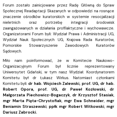
Forum zostało zainicjowane przez Radę Główną do Spraw
Społecznej Readaptacji Skazanych w odpowiedzi na rosnące
znaczenie ośrodków kuratorskich w systemie resocjalizacji
nieletnich oraz potrzebę integracji środowisk
zaangażowanych w działania profilaktyczne i wychowawcze.
Organizatorami Forum byli: Wydział Prawa i Administracji UG,
Wydział Nauk Społecznych UG, Krajowa Rada Kuratorów,
Pomorskie Stowarzyszenie Zawodowych Kuratorów
Sądowych.
Miło nam poinformować, że w Komitecie Naukowo-
Organizacyjnym Forum był licznie reprezentowany
Uniwersytet Gdański, w tym nasz Wydział. Koordynatorem
Komitetu był dr Łukasz Wirkus. Natomiast członkami
Komitetu byli:
dr hab. Wojciech Zalewski, prof. UG, dr hab.
Robert Opora, prof. UG, dr Paweł Kozłowski, dr
Małgorzata Piechowicz-Bogaczyk
,
dr Krzysztof Stasiak
,
mgr Marta Pięta-Chrystofiak
,
mgr Ewa Schneider
,
mgr
Beniamin Straszewski
,
ppłk mgr Robert Witkowski
,
mgr
Dariusz Zabrocki.