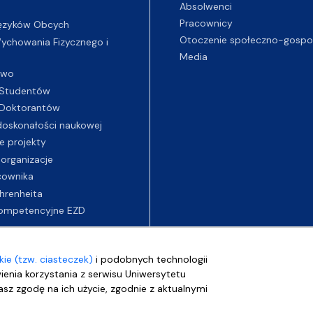
Absolwenci
Pracownicy
ęzyków Obcych
Otoczenie społeczno-gospo
chowania Fizycznego i
Media
two
Studentów
Doktorantów
oskonałości naukowej
e projekty
 organizacje
cownika
hrenheita
ompetencyjne EZD
ie (tzw. ciasteczek)
i podobnych technologii
wienia korzystania z serwisu Uniwersytetu
sz zgodę na ich użycie, zgodnie z aktualnymi