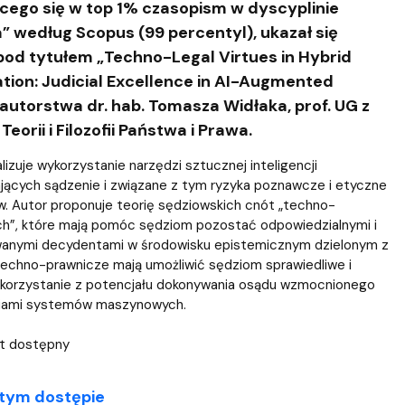
Szkoła Doktorska przy WPiA
cego się w top 1% czasopism w dyscyplinie
ia” według Scopus (99 percentyl), ukazał się
pod tytułem „Techno-Legal Virtues in Hybrid
tion: Judicial Excellence in AI-Augmented
autorstwa dr. hab. Tomasza Widłaka, prof. UG z
eorii i Filozofii Państwa i Prawa.
lizuje wykorzystanie narzędzi sztucznej inteligencji
ących sądzenie i związane z tym ryzyka poznawcze i etyczne
w. Autor proponuje teorię sędziowskich cnót „techno-
ch”, które mają pomóc sędziom pozostać odpowiedzialnymi i
anymi decydentami w środowisku epistemicznym dzielonym z
techno-prawnicze mają umożliwić sędziom sprawiedliwe i
korzystanie z potencjału dokonywania osądu wzmocnionego
iami systemów maszynowych.
st dostępny
tym dostępie