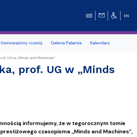
równoważony rozwój
Galeria Palarnia
Kalendarz
prof. UG w „Minds and Machines”
nosprawnościami
Erasmus+
ka, prof. UG w „Minds
e Pytania
Zagraniczna wymiana studencka - umow
dwustronne
MOST – Program mobilności studentów i
tetu Gdańskiego
Wydziale
doktorantów
dowców
Kodeks etyki studenta UG
emnością informujemy, że w tegorocznym tomie
Kursy e-learningowe języka angielskiego
) prestiżowego czasopisma „Minds and Machines”,