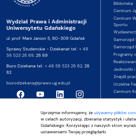
Biblioteka
Centrum J
Centrum Wy
Wydział Prawa i Administracji
Sportu
Uniwersytetu Gdańskiego
Wydawnic
ul. prof. Marii Janion 5, 80-309 Gdańsk
Samorząd 
Samorząd 
Sprawy Studenckie - Dziekanat tel.:
+ 48
Programy d
58 523 28 89
; 28 89
Realizowan
Biuro Dziekana tel.:
+ 48 58 523 28 82
; 28
Jednostki i
82
Znajdź pra
biurodziekana@prawo.ug.edu.pl
Uczelnie Fa
Centrum K
Uprzejmie informujemy, że
używamy plików cook
w celach autoryzacji, zbierania statystyk i ułat
Gdańskiego. Korzystając z naszych stron wyraża
ustawieniami Twojej przeglądarki.