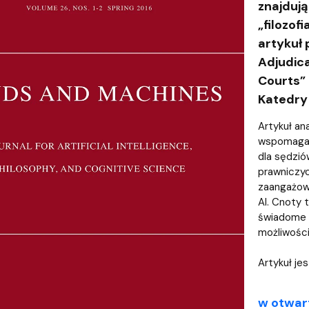
ja dyplomów
Jakość kształcenia
znajdują
„filozof
artykuł 
Adjudica
Courts” 
Katedry T
Artykuł ana
wspomagaj
dla sędzió
prawniczy
zaangażow
AI. Cnoty 
świadome 
możliwośc
Artykuł je
w otwar