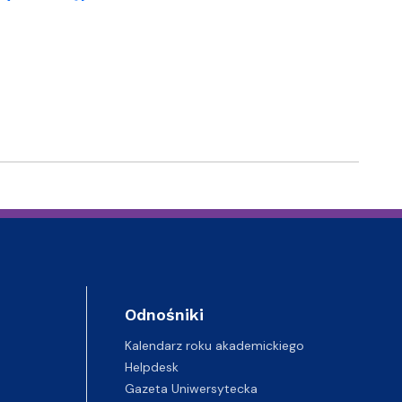
Odnośniki
Kalendarz roku akademickiego
Helpdesk
Gazeta Uniwersytecka