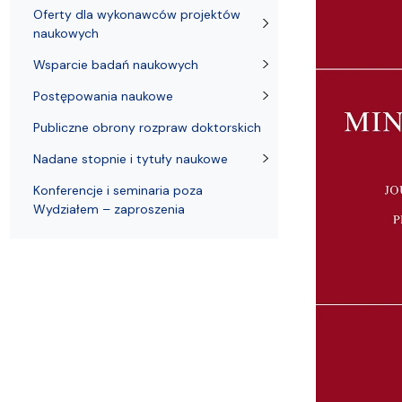
Struktura Wydziału
Proces rekrutacyjny
Postępowania naukowe
Mentoring radców prawnych
Nostryfikac
Oferty dla wykonawców projektów
naukowych
Wsparcie badań naukowych
Postępowania naukowe
Publiczne obrony rozpraw doktorskich
Nadane stopnie i tytuły naukowe
Konferencje i seminaria poza
Wydziałem – zaproszenia