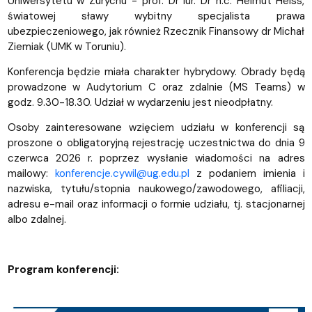
Uniwersytetu w Zurychu - prof. Dr iur. Dr h.c. Helmut Heiss,
światowej sławy wybitny specjalista prawa
ubezpieczeniowego, jak również Rzecznik Finansowy dr Michał
Ziemiak (UMK w Toruniu).
Konferencja będzie miała charakter hybrydowy. Obrady będą
prowadzone w Audytorium C oraz zdalnie (MS Teams) w
godz. 9.30-18.30. Udział w wydarzeniu jest nieodpłatny.
Osoby zainteresowane wzięciem udziału w konferencji są
proszone o obligatoryjną rejestrację uczestnictwa do dnia 9
czerwca 2026 r. poprzez wysłanie wiadomości na adres
mailowy:
konferencje.cywil@ug.edu.pl
z podaniem imienia i
nazwiska, tytułu/stopnia naukowego/zawodowego, afiliacji,
adresu e-mail oraz informacji o formie udziału, tj. stacjonarnej
albo zdalnej.
Program konferencji: