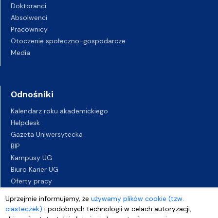
Doktoranci
Absolwenci
Pracownicy
Otoczenie społeczno-gospodarcze
Media
Odnośniki
Kalendarz roku akademickiego
Helpdesk
Gazeta Uniwersytecka
BIP
Kampusy UG
Biuro Karier UG
Oferty pracy
Deklaracja dostępności
Uprzejmie informujemy, że
używamy plików cookie (tzw.
ciasteczek)
i podobnych technologii w celach autoryzacji,