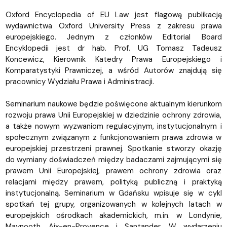
Oxford Encyclopedia of EU Law jest flagową publikacją
wydawnictwa Oxford University Press z zakresu prawa
europejskiego. Jednym z członków Editorial Board
Encyklopedii jest dr hab. Prof. UG Tomasz Tadeusz
Koncewicz, Kierownik Katedry Prawa Europejskiego i
Komparatystyki Prawniczej, a wśród Autorów znajdują się
pracownicy Wydziału Prawa i Administracji.
Seminarium naukowe będzie poświęcone aktualnym kierunkom
rozwoju prawa Unii Europejskiej w dziedzinie ochrony zdrowia,
a także nowym wyzwaniom regulacyjnym, instytucjonalnym i
społecznym związanym z funkcjonowaniem prawa zdrowia w
europejskiej przestrzeni prawnej. Spotkanie stworzy okazję
do wymiany doświadczeń między badaczami zajmującymi się
prawem Unii Europejskiej, prawem ochrony zdrowia oraz
relacjami między prawem, polityką publiczną i praktyką
instytucjonalną. Seminarium w Gdańsku wpisuje się w cykl
spotkań tej grupy, organizowanych w kolejnych latach w
europejskich ośrodkach akademickich, m.in. w Londynie,
Maynooth, Aix-en-Provence i Santander. W wydarzeniu