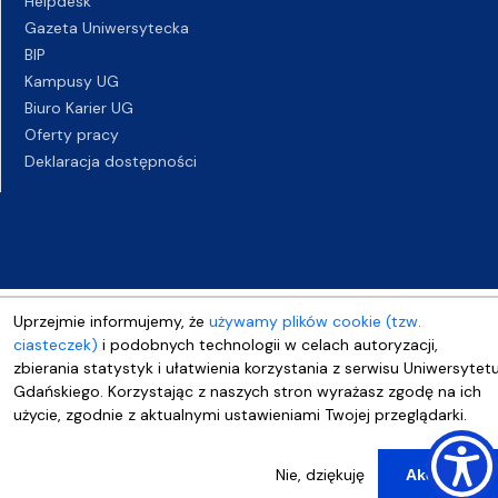
Helpdesk
Gazeta Uniwersytecka
BIP
Kampusy UG
Biuro Karier UG
Oferty pracy
Deklaracja dostępności
Uprzejmie informujemy, że
używamy plików cookie (tzw.
ciasteczek)
i podobnych technologii w celach autoryzacji,
zbierania statystyk i ułatwienia korzystania z serwisu Uniwersytet
Gdańskiego. Korzystając z naszych stron wyrażasz zgodę na ich
użycie, zgodnie z aktualnymi ustawieniami Twojej przeglądarki.
Nie, dziękuję
Akceptuj