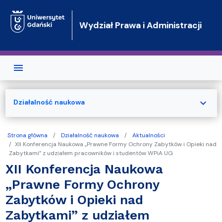
Przejdź do treści
Wydział Prawa i Administracji
expand_more
Działalność naukowa
Strona główna
Działalność naukowa
Aktualności
XII Konferencja Naukowa „Prawne Formy Ochrony Zabytków i Opieki nad
Zabytkami” z udziałem pracowników i studentów WPiA UG
XII Konferencja Naukowa
„Prawne Formy Ochrony
Zabytków i Opieki nad
Zabytkami” z udziałem