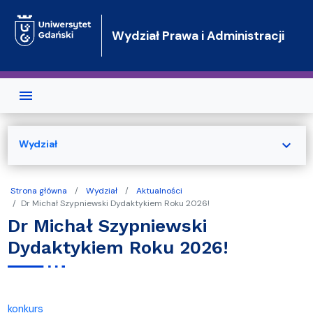
Przejdź do treści
Wydział Prawa i Administracji
expand_more
Wydział
Strona główna
Wydział
Aktualności
Dr Michał Szypniewski Dydaktykiem Roku 2026!
Dr Michał Szypniewski
Dydaktykiem Roku 2026!
konkurs