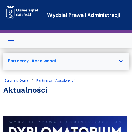
Przejdź do treści
Wydział Prawa i Administracji
expand_more
Partnerzy i Absolwenci
Strona główna
Partnerzy i Absolwenci
Aktualności