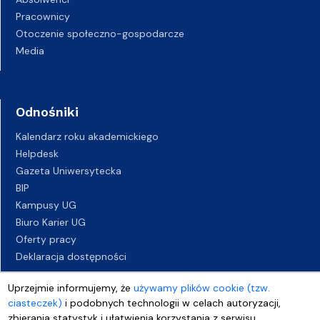
Pracownicy
Otoczenie społeczno-gospodarcze
Media
Odnośniki
Kalendarz roku akademickiego
Helpdesk
Gazeta Uniwersytecka
BIP
Kampusy UG
Biuro Karier UG
Oferty pracy
Deklaracja dostępności
Uprzejmie informujemy, że
używamy plików cookie (tzw.
ciasteczek)
i podobnych technologii w celach autoryzacji,
zbierania statystyk i ułatwienia korzystania z serwisu