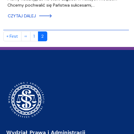
Chcemy pochwalić się Państwa sukcesami,…
CZYTAJ DALEJ
Stronicowanie
Pierwsza strona
Poprzednia strona
« First
‹‹
1
2
Wydział Prawa i Administracji