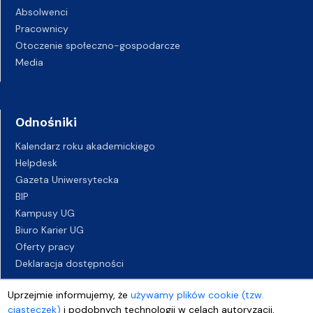
Absolwenci
Pracownicy
Otoczenie społeczno-gospodarcze
Media
Odnośniki
Kalendarz roku akademickiego
Helpdesk
Gazeta Uniwersytecka
BIP
Kampusy UG
Biuro Karier UG
Oferty pracy
Deklaracja dostępności
Uprzejmie informujemy, że
używamy plików cookie (tzw.
ciasteczek)
i podobnych technologii w celach autoryzacji,