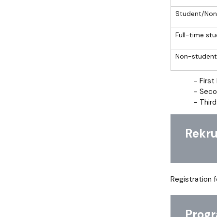
Student/Non
Full-time st
Non-student
- Firs
- Seco
- Thir
Rekrut
Registration 
Progra