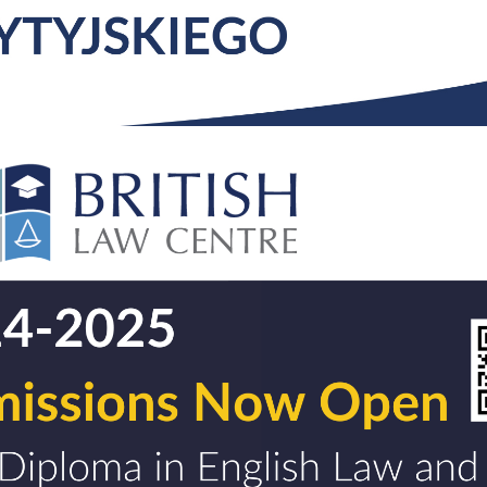
ja dyplomów
Jakość kształcenia