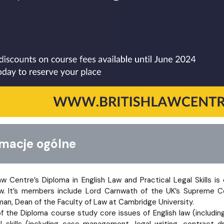
acje ogólne
aw Centre’s Diploma in English Law and Practical Legal Skills i
aw. It’s members include Lord Carnwath of the UK’s Supreme C
man, Dean of the Faculty of Law at Cambridge University.
of the Diploma course study core issues of English law (including