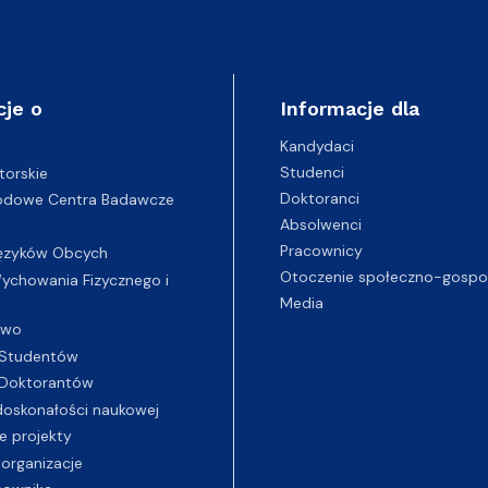
cje o
Informacje dla
Kandydaci
Studenci
torskie
Doktoranci
odowe Centra Badawcze
Absolwenci
Pracownicy
ęzyków Obcych
Otoczenie społeczno-gospo
chowania Fizycznego i
Media
two
Studentów
Doktorantów
oskonałości naukowej
e projekty
 organizacje