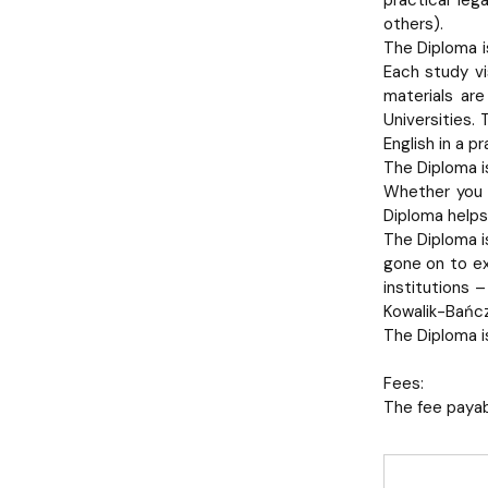
practical leg
others).
The Diploma i
Each study vi
materials are
Universities.
English in a p
The Diploma i
Whether you w
Diploma helps 
The Diploma i
gone on to exc
institutions 
Kowalik-Bańcz
The Diploma i
Fees:
The fee payab