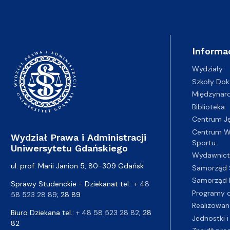
Informa
Wydziały
Szkoły Dok
Międzynar
Biblioteka
Centrum J
Centrum Wy
Wydział Prawa i Administracji
Sportu
Uniwersytetu Gdańskiego
Wydawnic
ul. prof. Marii Janion 5, 80-309 Gdańsk
Samorząd 
Samorząd 
Sprawy Studenckie - Dziekanat tel.:
+ 48
Programy d
58 523 28 89
; 28 89
Realizowan
Biuro Dziekana tel.:
+ 48 58 523 28 82
; 28
Jednostki i
82