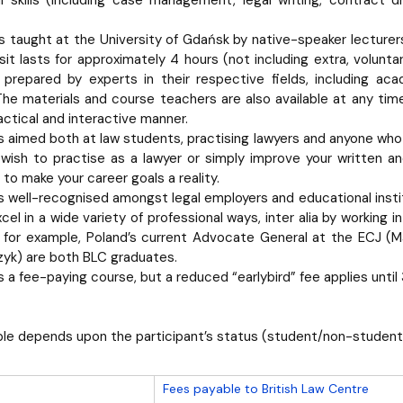
al skills (including case management, legal writing, contract dr
s taught at the University of Gdańsk by native-speaker lecturer
sit lasts for approximately 4 hours (not including extra, volunta
 prepared by experts in their respective fields, including a
 The materials and course teachers are also available at any tim
ractical and interactive manner.
s aimed both at law students, practising lawyers and anyone who 
ish to practise as a lawyer or simply improve your written and
to make your career goals a reality.
s well-recognised amongst legal employers and educational insti
el in a wide variety of professional ways, inter alia by working i
– for example, Poland’s current Advocate General at the ECJ (M
yk) are both BLC graduates.
s a fee-paying course, but a reduced “earlybird” fee applies until
le depends upon the participant’s status (student/non-student
Fees payable to British Law Centre