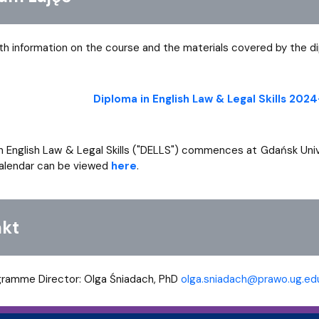
th information on the course and the materials covered by the 
Diploma in English Law & Legal Skills 2024
n English Law & Legal Skills ("DELLS") commences at Gdańsk Univ
alendar can be viewed
here
.
kt
gramme Director: Olga Śniadach, PhD
olga.sniadach@prawo.ug.edu