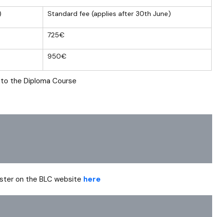
)
Standard fee (applies after 30th June)
725€
950€
nto the Diploma Course
ister on the BLC website
here