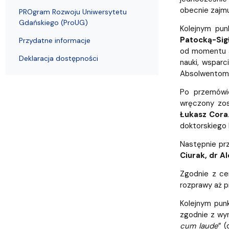
obecnie zajmu
PROgram Rozwoju Uniwersytetu
Gdańskiego (ProUG)
Kolejnym pun
Patocką-Sigł
Przydatne informacje
od momentu ap
Deklaracja dostępności
nauki, wspar
Absolwentom p
Po przemówi
wręczony zos
Łukasz Cora
doktorskiego 
Następnie pr
Ciurak, dr A
Zgodnie z ce
rozprawy aż p
Kolejnym pun
zgodnie z wyn
cum laude
” 