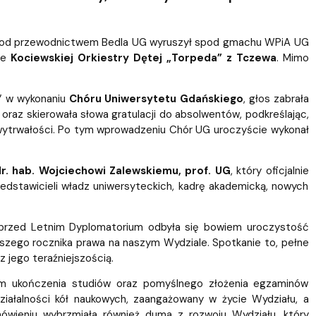
Szkoła Doktorska przy WPiA
i pod przewodnictwem Bedla UG wyruszył spod gmachu WPiA UG
ie
Kociewskiej Orkiestry Dętej „Torpeda” z Tczewa
. Mimo
r” w wykonaniu
Chóru Uniwersytetu Gdańskiego
, głos zabrała
raz skierowała słowa gratulacji do absolwentów, podkreślając,
i wytrwałości. Po tym wprowadzeniu Chór UG uroczyście wykonał
r. hab. Wojciechowi Zalewskiemu, prof. UG
, który oficjalnie
edstawicieli władz uniwersyteckich, kadrę akademicką, nowych
– przed Letnim Dyplomatorium odbyła się bowiem uroczystość
szego rocznika prawa na naszym Wydziale. Spotkanie to, pełne
 jego teraźniejszością.
im ukończenia studiów oraz pomyślnego złożenia egzaminów
iałalności kół naukowych, zaangażowany w życie Wydziału, a
ówieniu wybrzmiała również duma z rozwoju Wydziału, który