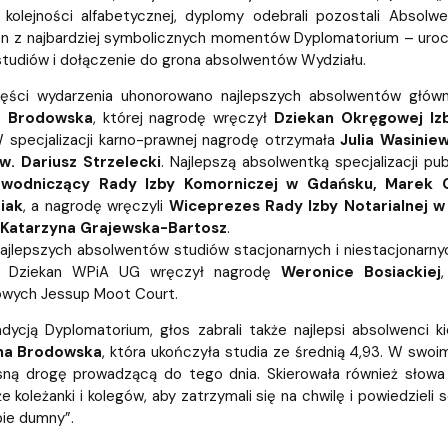
 kolejności alfabetycznej, dyplomy odebrali pozostali Absolw
en z najbardziej symbolicznych momentów Dyplomatorium – urocz
tudiów i dołączenie do grona absolwentów Wydziału.
ęści wydarzenia uhonorowano najlepszych absolwentów głównych
 Brodowska
, której nagrodę wręczył
Dziekan Okręgowej Iz
W specjalizacji karno-prawnej nagrodę otrzymała
Julia Wasinie
w. Dariusz Strzelecki
. Najlepszą absolwentką specjalizacji p
ewodniczący Rady Izby Komorniczej w Gdańsku, Marek 
iak
, a nagrodę wręczyli
Wiceprezes Rady Izby Notarialnej w
r Katarzyna Grajewska-Bartosz
.
ajlepszych absolwentów studiów stacjonarnych i niestacjonarn
o Dziekan WPiA UG wręczył nagrodę
Weronice Bosiackiej
wych Jessup Moot Court.
adycją Dyplomatorium, głos zabrali także najlepsi absolwenci 
na Brodowska
, która ukończyła studia ze średnią 4,93. W swo
łasną drogę prowadzącą do tego dnia. Skierowała również słow
że koleżanki i kolegów, aby zatrzymali się na chwilę i powiedziel
bie dumny”.