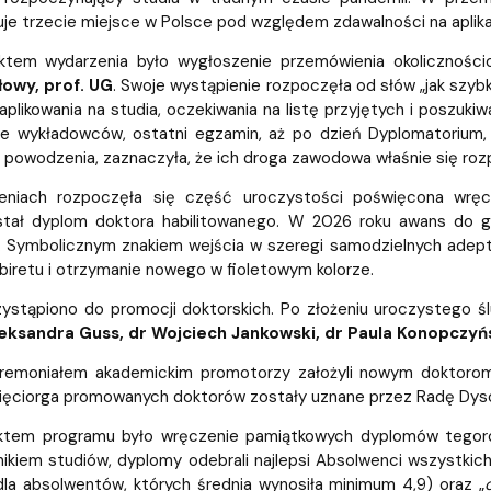
je trzecie miejsce w Polsce pod względem zdawalności na aplika
ktem wydarzenia było wygłoszenie przemówienia okolicznoś
owy, prof. UG
. Swoje wystąpienie rozpoczęła od słów „jak szyb
likowania na studia, oczekiwania na listę przyjętych i poszukiwa
cie wykładowców, ostatni egzamin, aż po dzień Dyplomatoriu
owodzenia, zaznaczyła, że ich droga zawodowa właśnie się rozpo
eniach rozpoczęła się część uroczystości poświęcona wrę
tał dyplom doktora habilitowanego. W 2026 roku awans do 
. Symbolicznym znakiem wejścia w szeregi samodzielnych adept
biretu i otrzymanie nowego w fioletowym kolorze.
zystąpiono do promocji doktorskich. Po złożeniu uroczystego ś
leksandra Guss, dr Wojciech Jankowski, dr Paula Konopczy
remoniałem akademickim promotorzy założyli nowym doktorom 
ięciorga promowanych doktorów zostały uznane przez Radę Dyscy
ktem programu było wręczenie pamiątkowych dyplomów tegoro
ikiem studiów, dyplomy odebrali najlepsi Absolwenci wszystkich 
(dla absolwentów, których średnia wynosiła minimum 4,9) oraz „