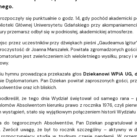
ja dyplomów
Jakość kształcenia
nego.
 rozpoczęły się punktualnie o godz. 14, gdy pochód akademick
iblioteki Głównej Uniwersytetu Gdańskiego przy akompaniamenc
ry przemarsz odbył się w podniosłej, akademickiej atmosferze.
ejsc przez uczestników przy dźwiękach pieśni „Gaudeamus Igitu
oczystość dr Joanna Marszałek. Powitała zgromadzonych gości o
omatorium jest zwieńczeniem ich wieloletniego wysiłku, pracy 
owy.
iu hymnu prowadząca przekazała głos
Dziekanowi WPiA UG, d
ie Dyplomatorium. Pan Dziekan powitał zaproszonych gości, prz
olwentów oraz ich bliskich.
podkreślił, że tego dnia Wydział świętował od samego rana 
lomów Absolwentom kierunku prawo z rocznika 1976, czyli pierw
 wystąpień, stało się wyjątkowym połączeniem historii Wydziału z
wa do tegorocznych Absolwentów, Pan Dziekan pogratulował 
 Zwrócił uwagę, że był to rocznik szczególny – aktywny w dz
 rozpoczynający studia w trudnym czasie pandemii. W przem