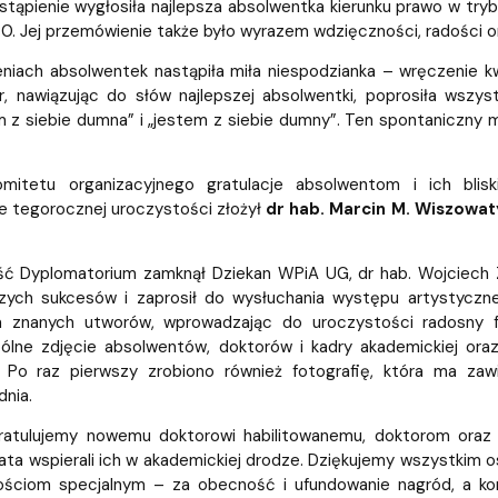
tąpienie wygłosiła najlepsza absolwentka kierunku prawo w try
80. Jej przemówienie także było wyrazem wdzięczności, radości
niach absolwentek nastąpiła miła niespodzianka – wręczenie kw
or, nawiązując do słów najlepszej absolwentki, poprosiła wszy
m z siebie dumna” i „jestem z siebie dumny”. Ten spontaniczny
omitetu organizacyjnego gratulacje absolwentom i ich bli
e tegorocznej uroczystości złożył
dr hab. Marcin M. Wiszowat
ęść Dyplomatorium zamknął Dziekan WPiA UG, dr hab. Wojciech 
szych sukcesów i zaprosił do wysłuchania występu artystyczne
ka znanych utworów, wprowadzając do uroczystości radosny f
ólne zdjęcie absolwentów, doktorów i kadry akademickiej or
 Po raz pierwszy zrobiono również fotografię, która ma zaw
nia.
ratulujemy nowemu doktorowi habilitowanemu, doktorom oraz ma
lata wspierali ich w akademickiej drodze. Dziękujemy wszystk
ściom specjalnym – za obecność i ufundowanie nagród, a ko