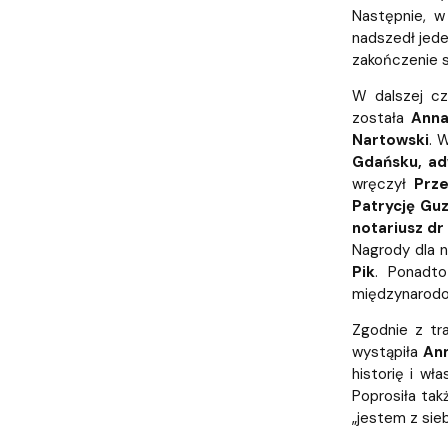
Następnie, w
nadszedł jed
zakończenie s
W dalszej cz
została
Anna
Nartowski
. 
Gdańsku, ad
wręczył
Prz
Patrycję Guz
notariusz d
Nagrody dla n
Pik
. Ponadt
międzynarodo
Zgodnie z tr
wystąpiła
An
historię i w
Poprosiła tak
„jestem z sie