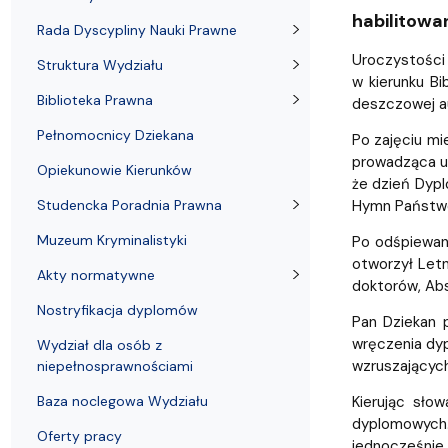
Struktura Wydziału
Proces rekrutacyjny
Postępowania naukowe
Mentoring radców prawnych
Nostryfikac
habilitowa
Rada Dyscypliny Nauki Prawne
Uroczystości
Struktura Wydziału
w kierunku B
Biblioteka Prawna
deszczowej au
Pełnomocnicy Dziekana
Po zajęciu mi
prowadząca ur
Opiekunowie Kierunków
że dzień Dypl
Studencka Poradnia Prawna
Hymn Państw
Muzeum Kryminalistyki
Po odśpiewan
otworzył Letn
Akty normatywne
doktorów, Abs
Nostryfikacja dyplomów
Pan Dziekan 
wręczenia dyp
Wydział dla osób z
wzruszających
niepełnosprawnościami
Baza noclegowa Wydziału
Kierując sło
dyplomowych.
Oferty pracy
jednocześnie