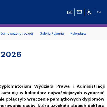
równoważony rozwój
Galeria Palarnia
Kalendarz
nosprawnościami
Erasmus+
 2026
e Pytania
Zagraniczna wymiana studencka - umow
dwustronne
MOST – Program mobilności studentów i
tetu Gdańskiego
Wydziale
doktorantów
Dyplomatorium Wydziału Prawa i Administracji
dowców
Kodeks etyki studenta UG
isała się w kalendarz najważniejszych wydarzeń
Kursy e-learningowe języka angielskiego
enie połączyło wręczenie pamiątkowych dyplomów
orowanie osoby, która uzyskała stopień doktora