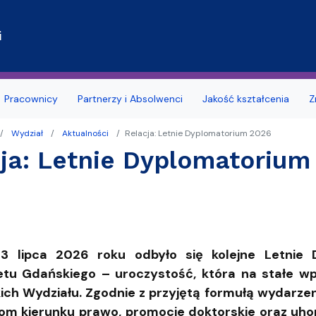
Przejdź do treści
i
Pracownicy
Partnerzy i Absolwenci
Jakość kształcenia
Z
Wydział
Aktualności
Relacja: Letnie Dyplomatorium 2026
rawna
tudenta 1. roku
a obcego
brony rozpraw doktorskich
rmatyczne
krainy
Wydział dla osób z niepeł
Opłaty za studia
ja: Letnie Dyplomatorium
y Dziekana
dyplomowania
nie i tytuły naukowe
acyjny UG Mestwin
l Association of Law Schools (IALS)
Baza noclegowa Wydziału
FAQ - Najczęściej Zadawan
 Kierunków
sków
e FAQ
 i seminaria poza Wydziałem –
ownika
 Faculties Association (ELFA)
Oferty pracy
Dyplomatoria
oradnia Prawna
owiązkowe
PROgram Rozwoju Uniwersy
Organizacje studenckie na 
(ProUG)
3 lipca 2026 roku odbyło się kolejne Letnie 
inalistyki
wolnych praktyk, stażu i
Terminy konsultacji wykła
tu Gdańskiego – uroczystość, która na stałe wp
u
Przydatne informacje
tywne
Regulamin studiów
ch Wydziału. Zgodnie z przyjętą formułą wydarz
 roku akademickiego
Deklaracja dostępności
m kierunku prawo, promocje doktorskie oraz uhon