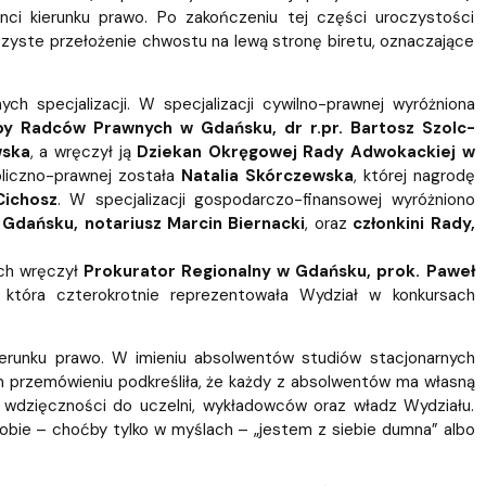
enci kierunku prawo. Po zakończeniu tej części uroczystości
yste przełożenie chwostu na lewą stronę biretu, oznaczające
 specjalizacji. W specjalizacji cywilno-prawnej wyróżniona
by Radców Prawnych w Gdańsku, dr r.pr. Bartosz Szolc-
wska
, a wręczył ją
Dziekan Okręgowej Rady Adwokackiej w
ubliczno-prawnej została
Natalia Skórczewska
, której nagrodę
Cichosz
. W specjalizacji gospodarczo-finansowej wyróżniono
 Gdańsku, notariusz Marcin Biernacki
, oraz
członkini Rady,
ych wręczył
Prokurator Regionalny w Gdańsku, prok. Paweł
, która czterokrotnie reprezentowała Wydział w konkursach
kierunku prawo. W imieniu absolwentów studiów stacjonarnych
im przemówieniu podkreśliła, że każdy z absolwentów ma własną
a wdzięczności do uczelni, wykładowców oraz władz Wydziału.
i sobie – choćby tylko w myślach – „jestem z siebie dumna” albo