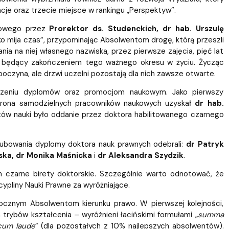
cje oraz trzecie miejsce w rankingu „Perspektyw”.
ciowego przez
Prorektor ds. Studenckich, dr hab. Urszulę
ko mija czas”, przypominając Absolwentom drogę, którą przeszli
nia na niej własnego nazwiska, przez pierwsze zajęcia, pięć lat
m, będący zakończeniem tego ważnego okresu w życiu. Życząc
czyna, ale drzwi uczelni pozostają dla nich zawsze otwarte.
czeniu dyplomów oraz promocjom naukowym. Jako pierwszy
grona samodzielnych pracowników naukowych uzyskał
dr hab.
ów nauki było oddanie przez doktora habilitowanego czarnego
lubowania dyplomy doktora nauk prawnych odebrali:
dr Patryk
ńska, dr Monika Maśnicka
i
dr Aleksandra Szydzik
.
czarne birety doktorskie. Szczególnie warto odnotować, że
pliny Nauki Prawne za wyróżniające.
cznym Absolwentom kierunku prawo. W pierwszej kolejności,
trybów kształcenia – wyróżnieni łacińskimi formułami „
summa
cum laude
” (dla pozostałych z 10% najlepszych absolwentów).