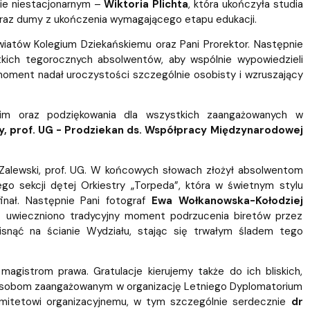
bie niestacjonarnym –
Wiktoria Plichta
, która ukończyła studia
 oraz dumy z ukończenia wymagającego etapu edukacji.
iatów Kolegium Dziekańskiemu oraz Pani Prorektor. Następnie
stkich tegorocznych absolwentów, aby wspólnie wypowiedzieli
 moment nadał uroczystości szczególnie osobisty i wzruszający
skim oraz podziękowania dla wszystkich zaangażowanych w
y, prof. UG - Prodziekan ds. Współpracy Międzynarodowej
Zalewski, prof. UG. W końcowych słowach złożył absolwentom
go sekcji dętej Orkiestry „Torpeda”, która w świetnym stylu
inał. Następnie Pani fotograf
Ewa Wołkanowska-Kołodziej
az uwieczniono tradycyjny moment podrzucenia biretów przez
isnąć na ścianie Wydziału, stając się trwałym śladem tego
gistrom prawa. Gratulacje kierujemy także do ich bliskich,
im osobom zaangażowanym w organizację Letniego Dyplomatorium
mitetowi organizacyjnemu, w tym szczególnie serdecznie
dr