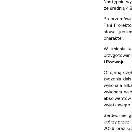
Następnie wys
ze średnią 4,
Po przemówie
Pani Prorekt
słowa: „jeste
charakter.
W imieniu k
przygotowani
i Rozwoju
.
Oficjalną cz
życzenia dal
wykonała kil
wykonała wsp
absolwentów.
wyjątkowego d
Serdecznie g
którzy przez 
2026 oraz Go