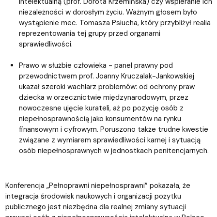
intelektualną (prof. Dorota Krzemińska) czy wspieranie ich
niezależności w dorosłym życiu. Ważnym głosem było
wystąpienie mec. Tomasza Psiucha, który przybliżył realia
reprezentowania tej grupy przed organami
sprawiedliwości.
Prawo w służbie człowieka - panel prawny pod
przewodnictwem prof. Joanny Kruczalak-Jankowskiej
ukazał szeroki wachlarz problemów: od ochrony praw
dziecka w orzecznictwie międzynarodowym, przez
nowoczesne ujęcie kurateli, aż po pozycję osób z
niepełnosprawnością jako konsumentów na rynku
finansowym i cyfrowym. Poruszono także trudne kwestie
związane z wymiarem sprawiedliwości karnej i sytuacją
osób niepełnosprawnych w jednostkach penitencjarnych.
Konferencja „Pełnoprawni niepełnosprawni” pokazała, że
integracja środowisk naukowych i organizacji pożytku
publicznego jest niezbędna dla realnej zmiany sytuacji