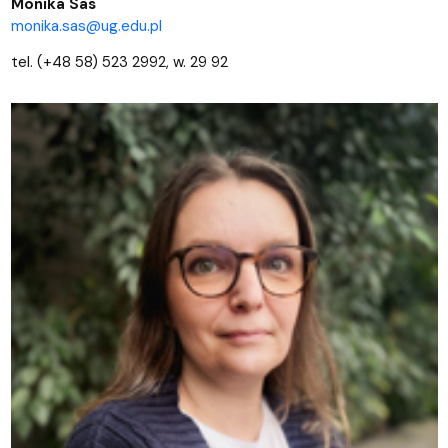
Monika Sas
monika.sas@ug.edu.pl
tel. (+48 58) 523 2992, w. 29 92