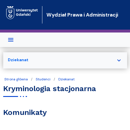
Przejdź do treści
Wydział Prawa i Administracji
expand_more
Dziekanat
Strona główna
Studenci
Dziekanat
Kryminologia stacjonarna
Komunikaty