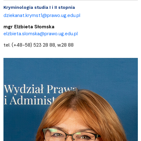
Kryminologia studia I i II stopnia
dziekanat.krymst1@prawo.ug.edu.pl
mgr Elżbieta Słomska
elzbieta.slomska@prawo.ug.edu.pl
tel. (+48-58) 523 28 88, w.28 88