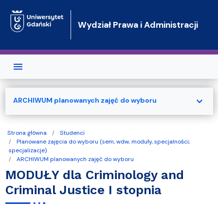
Przejdź do treści
Wydział Prawa i Administracji
expand_more
ARCHIWUM planowanych zajęć do wyboru
Strona główna
Studenci
Planowane zajęcia do wyboru (sem, wdw, moduły, specjalności;
specjalizacje)
ARCHIWUM planowanych zajęć do wyboru
MODUŁY dla Criminology and
Criminal Justice I stopnia