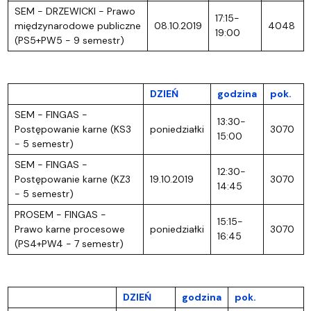
SEM - DRZEWICKI - Prawo
17:15-
międzynarodowe publiczne
08.10.2019
4048
19:00
(PS5+PW5 - 9 semestr)
DZIEŃ
godzina
pok.
SEM - FINGAS -
13:30-
Postępowanie karne (KS3
poniedziałki
3070
15:00
- 5 semestr)
SEM - FINGAS -
12:30-
Postępowanie karne (KZ3
19.10.2019
3070
14:45
- 5 semestr)
PROSEM - FINGAS -
15:15-
Prawo karne procesowe
poniedziałki
3070
16:45
(PS4+PW4 - 7 semestr)
DZIEŃ
godzina
pok.