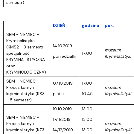
semestr)
DZIEŃ
godzina
pok.
SEM - NIEMIEC -
Kryminalistyka
14.10.2019
(KMS2 - 3 semestr -
muzeum
specjalność
17:00
poniedziałki
Kryminalistyki
KRYMINALISTYCZNA
oraz
KRYMINOLOGICZNA)
SEM - NIEMIEC -
07.10.2019
17:00
Proces karny i
muzeum
kryminalistyka (KS3
piątki
10:45
Kryminalistyki
- 5 semestr)
19.10.2019
13:00
SEM - NIEMIEC -
17/11/2019
13:00
Proces karny i
muzeum
kryminalistyka (KZ3
14/12/2019
13:00
Kryminalistyki