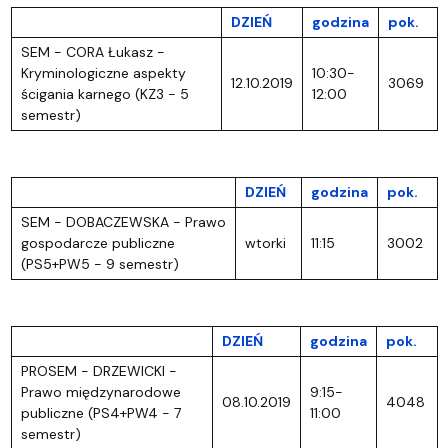
DZIEŃ
godzina
pok.
SEM - CORA Łukasz -
Kryminologiczne aspekty
10:30-
12.10.2019
3069
ścigania karnego (KZ3 - 5
12:00
semestr)
DZIEŃ
godzina
pok.
SEM - DOBACZEWSKA - Prawo
gospodarcze publiczne
wtorki
11:15
3002
(PS5+PW5 - 9 semestr)
DZIEŃ
godzina
pok.
PROSEM - DRZEWICKI -
Prawo międzynarodowe
9:15-
08.10.2019
4048
publiczne (PS4+PW4 - 7
11:00
semestr)