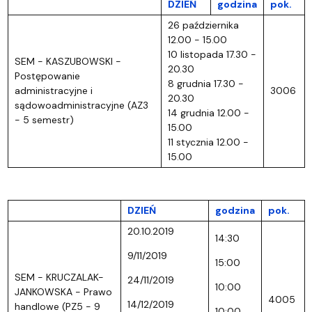
DZIEŃ
godzina
pok.
26 października
12.00 - 15.00
10 listopada 17.30 -
SEM - KASZUBOWSKI -
20.30
Postępowanie
8 grudnia 17.30 -
administracyjne i
3006
20.30
sądowoadministracyjne (AZ3
14 grudnia 12.00 -
- 5 semestr)
15.00
11 stycznia 12.00 -
15.00
DZIEŃ
godzina
pok.
20.10.2019
14:30
9/11/2019
15:00
SEM - KRUCZALAK-
24/11/2019
10:00
JANKOWSKA - Prawo
4005
14/12/2019
handlowe (PZ5 - 9
10:00