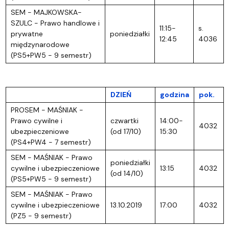
SEM - MAJKOWSKA-
SZULC - Prawo handlowe i
11:15-
s.
prywatne
poniedziałki
12:45
4036
międzynarodowe
(PS5+PW5 - 9 semestr)
DZIEŃ
godzina
pok.
PROSEM - MAŚNIAK -
Prawo cywilne i
czwartki
14:00-
4032
ubezpieczeniowe
(od 17/10)
15:30
(PS4+PW4 - 7 semestr)
SEM - MAŚNIAK - Prawo
poniedziałki
cywilne i ubezpieczeniowe
13:15
4032
(od 14/10)
(PS5+PW5 - 9 semestr)
SEM - MAŚNIAK - Prawo
cywilne i ubezpieczeniowe
13.10.2019
17:00
4032
(PZ5 - 9 semestr)