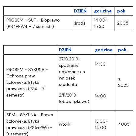
DZIEŃ
godzina
pok.
PROSEM - SUT - Bioprawo
14:00-
środa
2005
(PS4+PW4 - 7 semestr)
15:30
DZIEŃ
godzina
pok.
27.10.2019 -
14:30
spotkanie
PROSEM - SYKUNA -
odwołane na
Ochrona praw
wniosek
s.
człowieka. Etyka
studenta
2025
prawnicza (PZ4 - 7
semestr)
2/11/2019
14:00
(obowiązkowe)
SEM - SYKUNA - Prawa
człowieka. Etyka
13:00-
wtorki
4065
prawnicza (PS5+PW5 -
14:00
9 semestr)