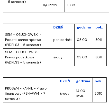
- 5 semestr)
11/01/202
13:00
DZIEŃ
godzina
pok.
SEM - OBUCHOWSKI -
Podatki samorządowe
poniedziałki
08:00
3011
(PiDPLS3 - 5 semestr)
SEM - OBUCHOWSKI -
Prawo podatkowe
środy
09:00
3011
(PiDPLS3 - 5 semestr)
DZIEŃ
godzina
pok.
PROSEM - PANFIL - Prawo
14:00-
finansowe (PS4+PW4 - 7
środy
3010
15:30
semestr)