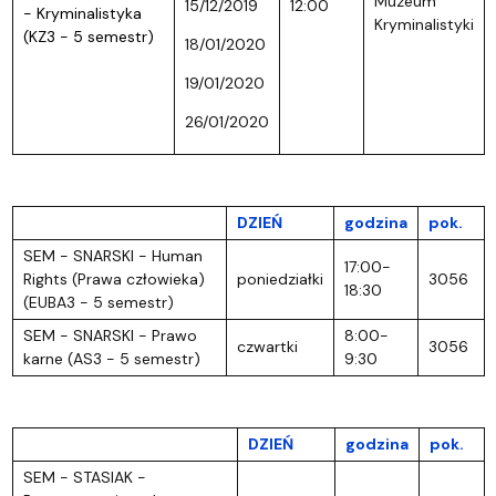
Muzeum
15/12/2019
12:00
- Kryminalistyka
Kryminalistyki
(KZ3 - 5 semestr)
18/01/2020
19/01/2020
26/01/2020
DZIEŃ
godzina
pok.
SEM - SNARSKI - Human
17:00-
Rights (Prawa człowieka)
poniedziałki
3056
18:30
(EUBA3 - 5 semestr)
SEM - SNARSKI - Prawo
8:00-
czwartki
3056
karne (AS3 - 5 semestr)
9:30
DZIEŃ
godzina
pok.
SEM - STASIAK -