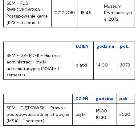
SEM - FLIS-
Muzeum
ŚWIECZKOWSKA -
07.10.2019
18:45
Kryminalistyki
Postępowanie karne
s. 2072
(KZ3 - 5 semestr
DZIEŃ
godzina
pok.
SEM - GAŁĘDEK - Historia
administracji i myśli
piątki
14:00
3078
administracyjnej (MSA1 - 1
semestr)
DZIEŃ
godzina
pok.
SEM - GIĘTKOWSKI - Prawo i
15:00-
postępowanie administracyjne
piątki
3020
16:30
(MSA1 - 1 semestr)