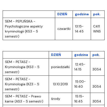
DZIEŃ
godzina
pok.
SEM - PEPLIŃSKA -
Psychologiczne aspekty
13:15-
C411
czwartki
kryminologii (KS3 - 5
14:45
WNS
semestr)
DZIEŃ
godzina
pok.
SEM - PETASZ -
12:45-
Kryminologia (KS3 - 5
poniedziałki
14:15
3054
semestr)
SEM - PETASZ -
15:00-
Kryminologia (KZ3 - 5
13.10.2019
16:40
3054
semestr)
SEM - PETASZ - Prawo
15:15-
środy
karne (AS3 - 5 semestr)
16:45
3054