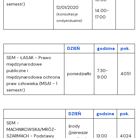
semestr)
12/01/2020
14:00-
(konsultacje
17:00
ondywidualne)
DZIEŃ
godzina
pok.
SEM - ŁASAK - Prawo
międzynarodowe
publiczne i
7:30-
poniedziałki
4051
międzynarodowa ochrona
9:00
praw człowieka (MSA1 - 1
semestr)
DZIEŃ
godzina
pok.
SEM -
środy
MACHNIKOWSKA/MRÓZ-
(pierwsze
SZARMACH - Podstawy
13:00
4024