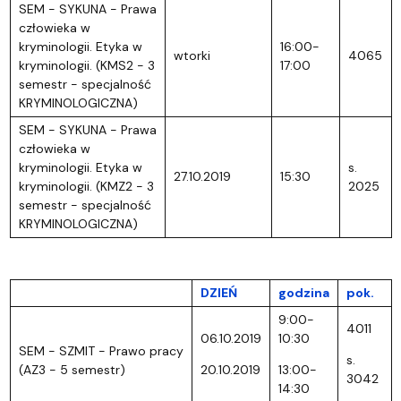
SEM - SYKUNA - Prawa
człowieka w
kryminologii. Etyka w
16:00-
wtorki
4065
kryminologii. (KMS2 - 3
17:00
semestr - specjalność
KRYMINOLOGICZNA)
SEM - SYKUNA - Prawa
człowieka w
kryminologii. Etyka w
s.
27.10.2019
15:30
kryminologii. (KMZ2 - 3
2025
semestr - specjalność
KRYMINOLOGICZNA)
DZIEŃ
godzina
pok.
9:00-
4011
06.10.2019
10:30
SEM - SZMIT - Prawo pracy
s.
(AZ3 - 5 semestr)
20.10.2019
13:00-
3042
14:30