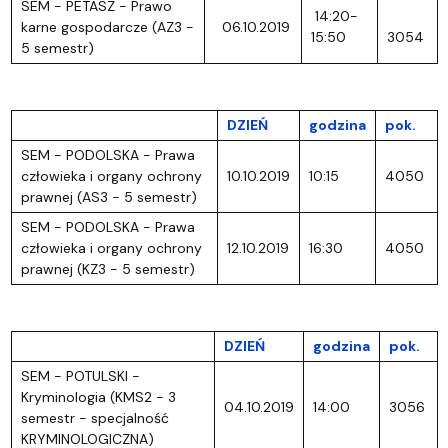
SEM - PETASZ - Prawo
14:20-
karne gospodarcze (AZ3 -
06.10.2019
15:50
3054
5 semestr)
DZIEŃ
godzina
pok.
SEM - PODOLSKA - Prawa
człowieka i organy ochrony
10.10.2019
10:15
4050
prawnej (AS3 - 5 semestr)
SEM - PODOLSKA - Prawa
człowieka i organy ochrony
12.10.2019
16:30
4050
prawnej (KZ3 - 5 semestr)
DZIEŃ
godzina
pok.
SEM - POTULSKI -
Kryminologia (KMS2 - 3
04.10.2019
14:00
3056
semestr - specjalność
KRYMINOLOGICZNA)