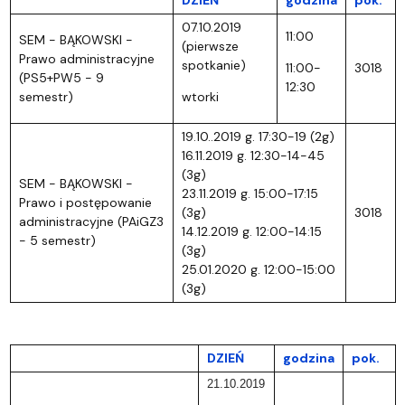
07.10.2019
11:00
SEM - BĄKOWSKI -
(pierwsze
Prawo administracyjne
spotkanie)
11:00-
3018
(PS5+PW5 - 9
12:30
semestr)
wtorki
19.10..2019 g. 17:30-19 (2g)
16.11.2019 g. 12:30-14-45
(3g)
SEM - BĄKOWSKI -
23.11.2019 g. 15:00-17:15
Prawo i postępowanie
(3g)
3018
administracyjne (PAiGZ3
14.12.2019 g. 12:00-14:15
- 5 semestr)
(3g)
25.01.2020 g. 12:00-15:00
(3g)
DZIEŃ
godzina
pok.
21.10.2019