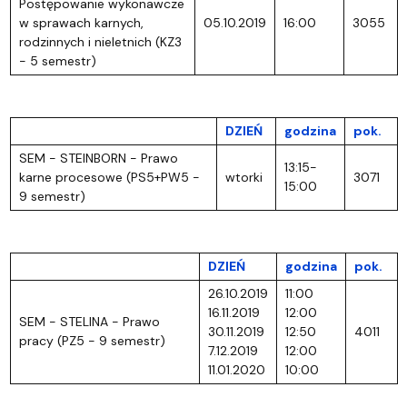
Postępowanie wykonawcze
w sprawach karnych,
05.10.2019
16:00
3055
rodzinnych i nieletnich (KZ3
- 5 semestr)
DZIEŃ
godzina
pok.
SEM - STEINBORN - Prawo
13:15-
karne procesowe (PS5+PW5 -
wtorki
3071
15:00
9 semestr)
DZIEŃ
godzina
pok.
26.10.2019
11:00
16.11.2019
12:00
SEM - STELINA - Prawo
30.11.2019
12:50
4011
pracy (PZ5 - 9 semestr)
7.12.2019
12:00
11.01.2020
10:00