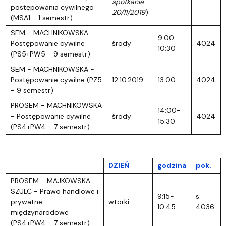
spotkanie
postępowania cywilnego
20/11/2019
)
(MSA1 - 1 semestr)
SEM - MACHNIKOWSKA -
9:00-
Postępowanie cywilne
środy
4024
10:30
(PS5+PW5 - 9 semestr)
SEM - MACHNIKOWSKA -
Postępowanie cywilne (PZ5
12.10.2019
13:00
4024
- 9 semestr)
PROSEM - MACHNIKOWSKA
14:00-
- Postępowanie cywilne
środy
4024
15:30
(PS4+PW4 - 7 semestr)
DZIEŃ
godzina
pok.
PROSEM - MAJKOWSKA-
SZULC - Prawo handlowe i
9:15-
s.
prywatne
wtorki
10:45
4036
międzynarodowe
(PS4+PW4 - 7 semestr)