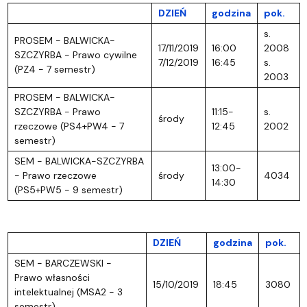
DZIEŃ
godzina
pok.
s.
PROSEM - BALWICKA-
17/11/2019
16:00
2008
SZCZYRBA - Prawo cywilne
7/12/2019
16:45
s.
(PZ4 - 7 semestr)
2003
PROSEM - BALWICKA-
SZCZYRBA - Prawo
11:15-
s.
środy
rzeczowe (PS4+PW4 - 7
12:45
2002
semestr)
SEM - BALWICKA-SZCZYRBA
13:00-
- Prawo rzeczowe
środy
4034
14:30
(PS5+PW5 - 9 semestr)
DZIEŃ
godzina
pok.
SEM - BARCZEWSKI -
Prawo własności
15/10/2019
18:45
3080
intelektualnej (MSA2 - 3
semestr)