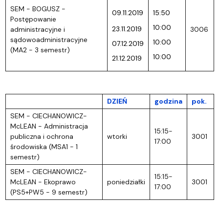
SEM - BOGUSZ -
0
9.11.2019
15:50
Postępowanie
10:00
23.11.2019
administracyjne i
3006
sądowoadministracyjne
10:00
07.12.2019
(MA2 - 3 semestr)
10:00
21.12.2019
DZIEŃ
godzina
pok.
SEM - CIECHANOWICZ-
McLEAN - Administracja
15:15-
publiczna i ochrona
wtorki
3001
17:00
środowiska (MSA1 - 1
semestr)
SEM - CIECHANOWICZ-
15:15-
McLEAN - Ekoprawo
poniedziałki
3001
17:00
(PS5+PW5 - 9 semestr)