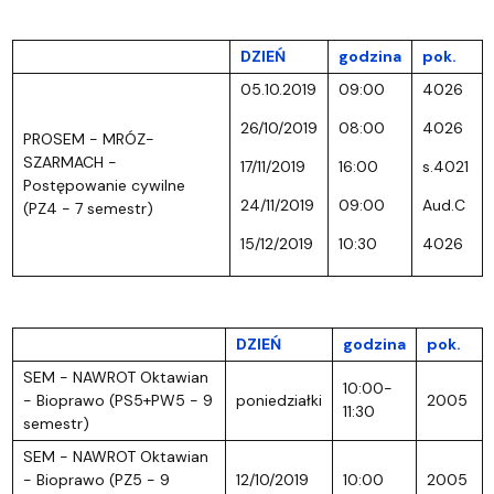
DZIEŃ
godzina
pok.
05.10.2019
09:00
4026
26/10/2019
08:00
4026
PROSEM - MRÓZ-
SZARMACH -
17/11/2019
16:00
s.4021
Postępowanie cywilne
24/11/2019
09:00
Aud.C
(PZ4 - 7 semestr)
15/12/2019
10:30
4026
DZIEŃ
godzina
pok.
SEM - NAWROT Oktawian
10:00-
- Bioprawo (PS5+PW5 - 9
poniedziałki
2005
11:30
semestr)
SEM - NAWROT Oktawian
- Bioprawo (PZ5 - 9
12/10/2019
10:00
2005