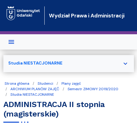
Przejdź do treści
Wydział Prawa i Administracji
expand_more
Studia NIESTACJONARNE
Strona główna
Studenci
Plany zajęć
ARCHIWUM PLANÓW ZAJĘĆ
Semestr ZIMOWY 2019/2020
Studia NIESTACJONARNE
ADMINISTRACJA II stopnia
(magisterskie)