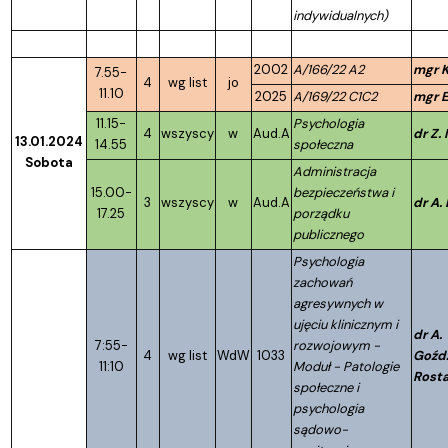
indywidualnych)
2002
A/166/22 A2
mgr K
7.55-
4
wg list
jo
11.10
2025
A/169/22 C1C2
mgr E
11.15-
Psychologia
4
wszyscy
w
Aud.A
dr Z.
13.01.2024
14.55
społeczna
Sobota
Administracja
15.00-
bezpieczeństwa i
3
wszyscy
w
Aud.A
dr A.
17.25
porządku
publicznego
Psychologia
zachowań
agresywnych w
ujęciu klinicznym i
dr A.
7:55-
rozwojowym -
4
wg list
WdW
1033
Goźd
11:10
Moduł - Patologie
Rost
społeczne i
psychologia
sądowo-