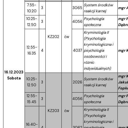
7.55-
System środków
3
3065
mgr A
10.20
reakcji karnej
10.25-
Psychologia
mgr P
3
4056
12.50
społeczna
Dąbr
Kryminologia II
KZ202
ćw
(Psychologia
kryminologiczna i
12.55-
4
4037
psychologia
mgr K
16.35
osobowości i
różnic
indywidualnych)
16.12.2023
mgr K
Sobota
10.25-
System środków
3
2026
Jaku
12.50
reakcji karnej
Fopk
12.55-
Psychologia
mgr P
3
4056
15.45
społeczna
Dąbr
Kryminologia II
KZ203
ćw
(Psychologia
kryminologiczna i
16.40-
4
3062
psychologia
mgr K