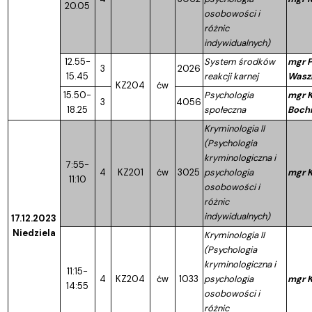
20.05
osobowości i
różnic
indywidualnych)
12.55-
System środków
mgr P
3
2026
15.45
reakcji karnej
Wasz
KZ204
ćw
15.50-
Psychologia
mgr K
3
4056
18.25
społeczna
Bochn
Kryminologia II
(Psychologia
kryminologiczna i
7:55-
4
KZ201
ćw
3025
psychologia
mgr K
11:10
osobowości i
różnic
indywidualnych)
17.12.2023
Niedziela
Kryminologia II
(Psychologia
kryminologiczna i
11:15-
4
KZ204
ćw
1033
psychologia
mgr K
14:55
osobowości i
różnic