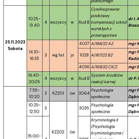
publicznego
Cywilnoprawne
podstawy
10.25-
dr I.
4
wszyscy
w
Aud.B
kompensacji szkód
13.40
Brzez
wynikłych z
przestępstwa
25.11.2023
4037
A/166/22 A2
mgr K
Sobota
14.10-
mgr P
3
wg list
jo
1028
A/167/22 B2
16.35
Radz
4036
A/169/22 C1C2
mgr E
16.40-
System środków
4
wszyscy
w
Aud.B
dr P.
20.05
reakcji karnej
7:55-
Psychologia
mgr P
3
KZ201
ćw
3064
10:20
społeczna
Dąbr
10:25-
Psychologia
mgr P
3
3035
12:50
społeczna
Dąbr
Kryminologia II
(Psychologia
KZ202
ćw
kryminologiczna i
15:00-