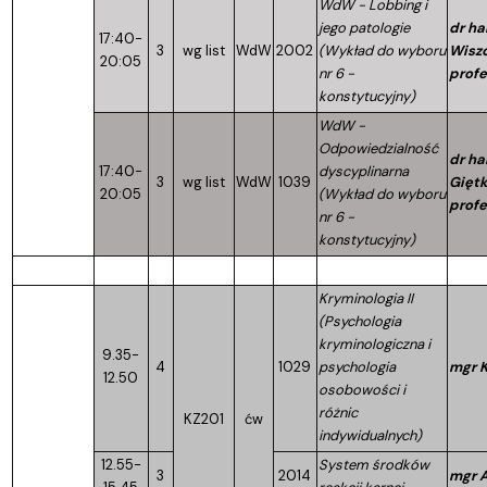
WdW - Lobbing i
jego patologie
dr ha
17:40-
3
wg list
WdW
2002
(Wykład do wyboru
Wisz
20:05
nr 6 -
profe
konstytucyjny)
WdW -
Odpowiedzialność
dr hab
17:40-
dyscyplinarna
3
wg list
WdW
1039
Giętk
20:05
(Wykład do wyboru
profe
nr 6 -
konstytucyjny)
Kryminologia II
(Psychologia
kryminologiczna i
9.35-
4
1029
psychologia
mgr K
12.50
osobowości i
różnic
KZ201
ćw
indywidualnych)
12.55-
System środków
3
2014
mgr A