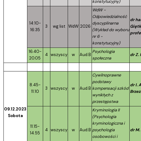
konstytucyjny)
WdW -
Odpowiedzialność
dr hab
14:10-
dyscyplinarna
3
wg list
WdW
2026
Giętk
16:35
(Wykład do wyboru
profe
nr 6 -
konstytucyjny)
16.40-
Psychologia
4
wszyscy
w
Aud.B
dr Z.
20.05
społeczna
Cywilnoprawne
podstawy
8.45-
dr I.
3
wszyscy
w
Aud.B
kompensacji szkód
11.10
Brzez
wynikłych z
przestępstwa
09.12.2023
Kryminologia II
Sobota
(Psychologia
kryminologiczna i
11.15-
4
wszyscy
w
Aud.B
psychologia
dr M
14.55
osobowości i