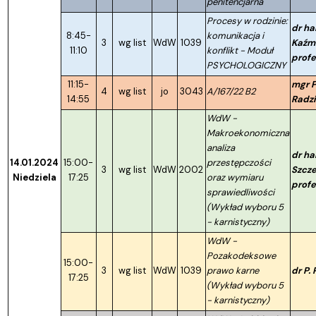
penitencjarna
Procesy w rodzinie:
dr ha
8:45-
komunikacja i
3
wg list
WdW
1039
Kaźmi
11:10
konflikt - Moduł
profe
PSYCHOLOGICZNY
11:15-
mgr P
4
wg list
jo
3043
A/167/22 B2
14:55
Radz
WdW -
Makroekonomiczna
analiza
dr ha
14.01.2024
15:00-
przestępczości
3
wg list
WdW
2002
Szcze
Niedziela
17:25
oraz wymiaru
profe
sprawiedliwości
(Wykład wyboru 5
- karnistyczny)
WdW -
Pozakodeksowe
15:00-
3
wg list
WdW
1039
prawo karne
dr P.
17:25
(Wykład wyboru 5
- karnistyczny)