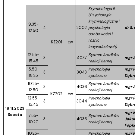
Kryminologia II
(Psychologia
kryminologiczna i
9.35-
4
2002
psychologia
dr S.
12.50
osobowości i
różnic
KZ201
ćw
indywidualnych)
12.55-
System środków
3
4037
mgr A
15.45
reakcji karnej
15.50-
Psychologia
mgr P
3
3043
18.25
społeczna
Dąbr
10.25-
System środków
3
4036
mgr A
12.50
reakcji karnej
KZ202
ćw
12.55-
Psychologia
mgr P
3
3044
15.45
społeczna
Dąbr
18.11.2023
mgr K
Sobota
7.55-
System środków
3
4036
Jaku
10.20
reakcji karnej
Fopk
10.25-
Psychologia
mgr P