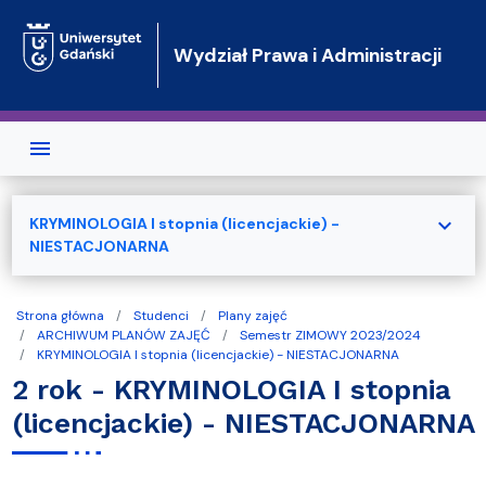
Przejdź do treści
Wydział Prawa i Administracji
expand_more
KRYMINOLOGIA I stopnia (licencjackie) -
NIESTACJONARNA
Strona główna
Studenci
Plany zajęć
ARCHIWUM PLANÓW ZAJĘĆ
Semestr ZIMOWY 2023/2024
KRYMINOLOGIA I stopnia (licencjackie) - NIESTACJONARNA
2 rok - KRYMINOLOGIA I stopnia
(licencjackie) - NIESTACJONARNA