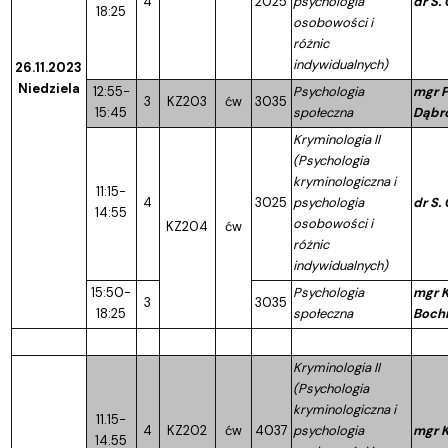
4
2025
psychologia
dr S.
18:25
osobowości i
różnic
indywidualnych)
26.11.2023
Niedziela
12:55-
Psychologia
mgr P
3
KZ203
ćw
3035
15:45
społeczna
Dąbr
Kryminologia II
(Psychologia
kryminologiczna i
11:15-
4
3025
psychologia
dr S.
14:55
osobowości i
KZ204
ćw
różnic
indywidualnych)
15:50-
Psychologia
mgr K
3
3035
18:25
społeczna
Bochn
Kryminologia II
(Psychologia
kryminologiczna i
11.15-
4
KZ202
ćw
4037
psychologia
mgr K
14.55