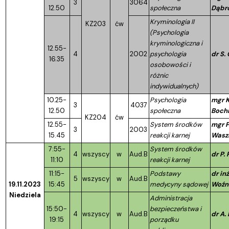
3
3064
12.50
społeczna
Dąbr
Kryminologia II
KZ203
ćw
(Psychologia
kryminologiczna i
12.55-
4
2002
psychologia
dr S.
16.35
osobowości i
różnic
indywidualnych)
10.25-
Psychologia
mgr K
3
4037
12.50
społeczna
Bochn
KZ204
ćw
12.55-
System środków
mgr P
3
2003
15.45
reakcji karnej
Wasz
7:55-
System środków
4
wszyscy
w
Aud.B
dr P.
11:10
reakcji karnej
11:15-
Podstawy
dr inż
5
wszyscy
w
Aud.B
19.11.2023
15:45
medycyny sądowej
Woźn
Niedziela
Administracja
15:50-
bezpieczeństwa i
4
wszyscy
w
Aud.B
dr A.
19:15
porządku