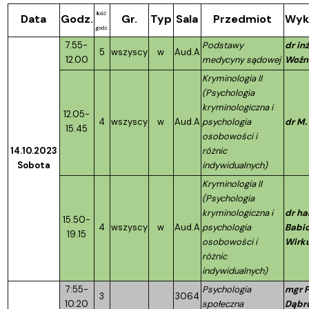
Ilość
Data
Godz.
Gr.
Typ
Sala
Przedmiot
Wyk
godz.
7.55-
Podstawy
dr inż
5
wszyscy
w
Aud.A
12.00
medycyny sądowej
Woźn
Kryminologia II
(Psychologia
kryminologiczna i
12.05-
4
wszyscy
w
Aud.A
psychologia
dr M
15.45
osobowości i
14.10.2023
różnic
Sobota
indywidualnych)
Kryminologia II
(Psychologia
kryminologiczna i
dr ha
15.50-
4
wszyscy
w
Aud.A
psychologia
Babi
19.15
osobowości i
Wirk
różnic
indywidualnych)
7:55-
Psychologia
mgr P
3
3064
10:20
społeczna
Dąbr