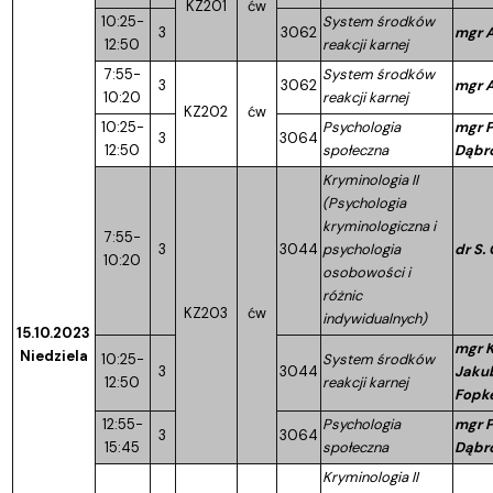
KZ201
ćw
10:25-
System środków
3
3062
mgr A
12:50
reakcji karnej
7:55-
System środków
3
3062
mgr A
10:20
reakcji karnej
KZ202
ćw
10:25-
Psychologia
mgr P
3
3064
12:50
społeczna
Dąbr
Kryminologia II
(Psychologia
kryminologiczna i
7:55-
3
3044
psychologia
dr S.
10:20
osobowości i
różnic
KZ203
ćw
indywidualnych)
15.10.2023
mgr K
Niedziela
10:25-
System środków
3
3044
Jaku
12:50
reakcji karnej
Fopk
12:55-
Psychologia
mgr P
3
3064
15:45
społeczna
Dąbr
Kryminologia II