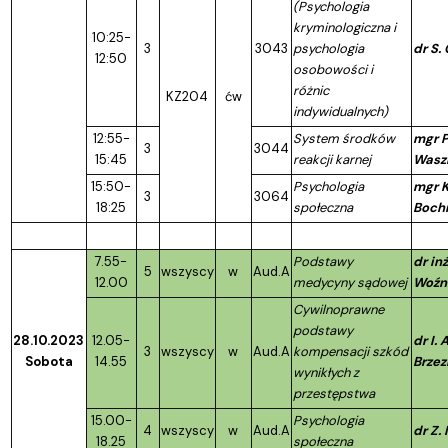
(Psychologia
kryminologiczna i
10:25-
3
3043
psychologia
dr S.
12:50
osobowości i
różnic
KZ204
ćw
indywidualnych)
12:55-
System środków
mgr P
3
3044
15:45
reakcji karnej
Wasz
15:50-
Psychologia
mgr K
3
3064
18:25
społeczna
Bochn
7.55-
Podstawy
dr inż
5
wszyscy
w
Aud.A
12.00
medycyny sądowej
Woźn
Cywilnoprawne
podstawy
28.10.2023
12.05-
dr I.
3
wszyscy
w
Aud.A
kompensacji szkód
Sobota
14.55
Brzez
wynikłych z
przestępstwa
15.00-
Psychologia
4
wszyscy
w
Aud.A
dr Z.
18.25
społeczna