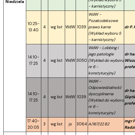
Niedziela
- karnistyczny)
WdW -
Pozakodeksowe
10:25-
4
wg list
WdW
1039
prawo karne
dr P.
13:40
(Wykład wyboru 5
- karnistyczny)
WdW - Lobbing i
jego patologie
dr ha
14:10-
4
wg list
WdW
3050
(Wykład do wyboru
Wisz
17:25
nr 6 -
profe
konstytucyjny)
WdW -
Odpowiedzialność
dr hab
14:10-
dyscyplinarna
4
wg list
WdW
1039
Giętk
17:25
(Wykład do wyboru
profe
nr 6 -
konstytucyjny)
17:40-
mgr P
3
wg list
jo
3064
A/167/22 B2
20:05
Radz