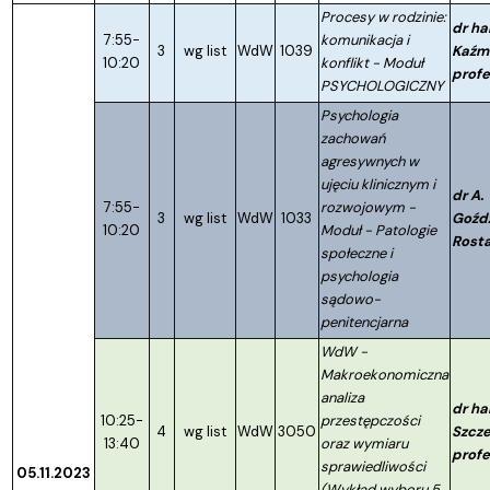
Procesy w rodzinie:
dr ha
7:55-
komunikacja i
3
wg list
WdW
1039
Kaźmi
10:20
konflikt - Moduł
profe
PSYCHOLOGICZNY
Psychologia
zachowań
agresywnych w
ujęciu klinicznym i
dr A.
7:55-
rozwojowym -
3
wg list
WdW
1033
Goźd
10:20
Moduł - Patologie
Rost
społeczne i
psychologia
sądowo-
penitencjarna
WdW -
Makroekonomiczna
analiza
dr ha
10:25-
przestępczości
4
wg list
WdW
3050
Szcze
13:40
oraz wymiaru
profe
sprawiedliwości
05.11.2023
(Wykład wyboru 5