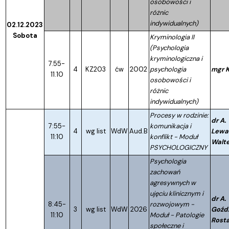
osobowości i
różnic
indywidualnych)
02.12.2023
Sobota
Kryminologia II
(Psychologia
kryminologiczna i
7.55-
4
KZ203
ćw
2002
psychologia
mgr K
11.10
osobowości i
różnic
indywidualnych)
Procesy w rodzinie:
dr A.
7:55-
komunikacja i
4
wg list
WdW
Aud.B
Lewa
11:10
konflikt - Moduł
Walte
PSYCHOLOGICZNY
Psychologia
zachowań
agresywnych w
ujęciu klinicznym i
dr A.
8:45-
rozwojowym -
3
wg list
WdW
2026
Goźd
11:10
Moduł - Patologie
Rost
społeczne i