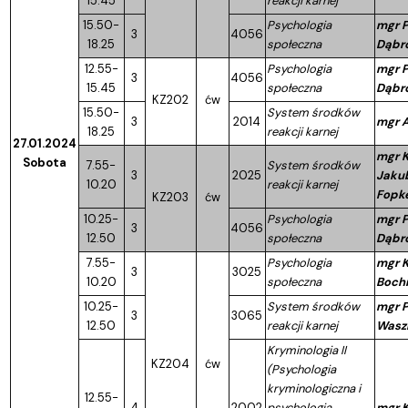
15.45
reakcji karnej
15.50-
Psychologia
mgr P
3
4056
18.25
społeczna
Dąbr
12.55-
Psychologia
mgr P
3
4056
15.45
społeczna
Dąbr
KZ202
ćw
15.50-
System środków
3
2014
mgr A
18.25
reakcji karnej
27.01.2024
mgr K
Sobota
7.55-
System środków
3
2025
Jaku
10.20
reakcji karnej
Fopk
KZ203
ćw
10.25-
Psychologia
mgr P
3
4056
12.50
społeczna
Dąbr
7.55-
Psychologia
mgr K
3
3025
10.20
społeczna
Bochn
10.25-
System środków
mgr P
3
3065
12.50
reakcji karnej
Wasz
Kryminologia II
KZ204
ćw
(Psychologia
kryminologiczna i
12.55-
4
2002
psychologia
mgr K