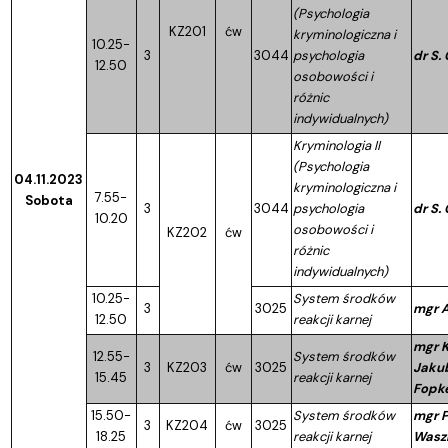
(Psychologia
KZ201
ćw
kryminologiczna i
10.25-
3
3044
psychologia
dr S.
12.50
osobowości i
różnic
indywidualnych)
Kryminologia II
(Psychologia
04.11.2023
kryminologiczna i
7.55-
Sobota
3
3044
psychologia
dr S.
10.20
osobowości i
KZ202
ćw
różnic
indywidualnych)
10.25-
System środków
3
3025
mgr A
12.50
reakcji karnej
mgr K
12.55-
System środków
3
KZ203
ćw
3025
Jaku
15.45
reakcji karnej
Fopk
15.50-
System środków
mgr P
3
KZ204
ćw
3025
18.25
reakcji karnej
Wasz