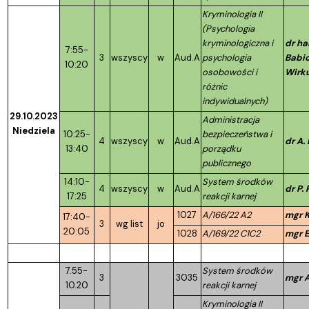
Kryminologia II
(Psychologia
kryminologiczna i
dr ha
7:55-
3
wszyscy
w
Aud.A
psychologia
Babi
10:20
osobowości i
Wirk
różnic
indywidualnych)
29.10.2023
Administracja
Niedziela
10:25-
bezpieczeństwa i
4
wszyscy
w
Aud.A
dr A.
13:40
porządku
publicznego
14:10-
System środków
4
wszyscy
w
Aud.A
dr P.
17:25
reakcji karnej
1027
A/166/22 A2
mgr K
17:40-
3
wg list
jo
20:05
1028
A/169/22 C1C2
mgr E
7.55-
System środków
3
3035
mgr A
10.20
reakcji karnej
Kryminologia II