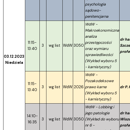
psychologia
sądowo-
penitencjarna
WdW -
Makroekonomiczna
analiza
dr ha
11:15-
przestępczości
3
wg list
WdW
3050
Szcze
13:40
oraz wymiaru
profe
sprawiedliwości
03.12.2023
(Wykład wyboru 5
Niedziela
- karnistyczny)
WdW -
Pozakodeksowe
11:15-
3
wg list
WdW
2026
prawo karne
dr P.
13:40
(Wykład wyboru 5
- karnistyczny)
WdW - Lobbing i
jego patologie
dr ha
14:10-
3
wg list
WdW
3050
(Wykład do wyboru
Wisz
16:35
nr 6 -
profe