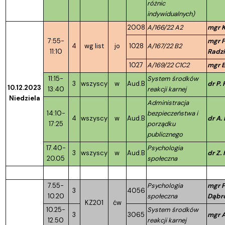
różnic
indywidualnych)
2008
A/166/22 A2
mgr K
7:55-
mgr P
4
wg list
jo
1028
A/167/22 B2
11:10
Radz
1027
A/169/22 C1C2
mgr E
11:15-
System środków
3
wszyscy
w
Aud.B
dr P.
10.12.2023
13:40
reakcji karnej
Niedziela
Administracja
14:10-
bezpieczeństwa i
4
wszyscy
w
Aud.B
dr A.
17:25
porządku
publicznego
17.40-
Psychologia
3
wszyscy
w
Aud.B
dr Z.
20.05
społeczna
7.55-
Psychologia
mgr P
3
4056
10.20
społeczna
Dąbr
KZ201
ćw
10.25-
System środków
3
3065
mgr A
12.50
reakcji karnej